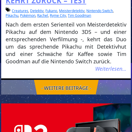
KEHRT ZURÜCK – TEST
Creatures
,
Detektiv
,
Fukano
,
Meisterdetektiv
,
Nintendo Switch
,
Pikachu
,
Pokémon
,
Rachel
,
Ryme City
,
Tim Goodman
Nach dem ersten Serienteil von Meisterdetektiv
Pikachu auf dem Nintendo 3DS – und einer
entsprechenden Verfilmung -, kehrt das Duo
um das sprechende Pikachu mit Detektivhut
und einer Schwäche für Kaffee sowie Tim
Goodman auf die Nintendo Switch zurück.
Weiterlesen…
- WEITERE BEITRÄGE -