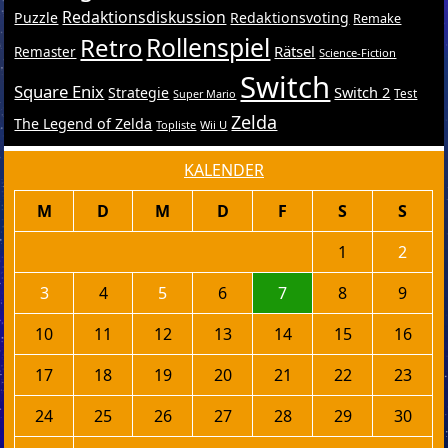
Redaktionsdiskussion
Puzzle
Redaktionsvoting
Remake
Retro
Rollenspiel
Rätsel
Remaster
Science-Fiction
Switch
Square Enix
Switch 2
Strategie
Test
Super Mario
Zelda
The Legend of Zelda
Topliste
Wii U
KALENDER
M
D
M
D
F
S
S
1
2
3
4
5
6
7
8
9
10
11
12
13
14
15
16
17
18
19
20
21
22
23
24
25
26
27
28
29
30