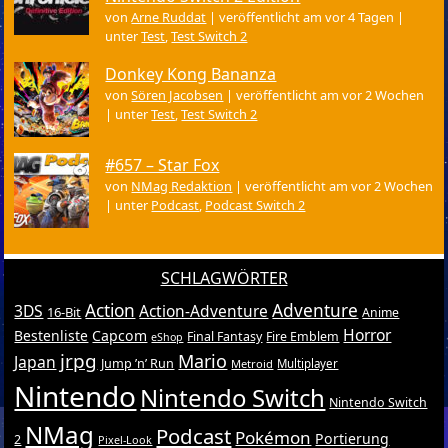
von
Arne Ruddat
|
veröffentlicht am vor 4 Tagen
|
unter
Test
,
Test Switch 2
Donkey Kong Bananza
von
Sören Jacobsen
|
veröffentlicht am vor 2 Wochen
|
unter
Test
,
Test Switch 2
#657 – Star Fox
von
NMag Redaktion
|
veröffentlicht am vor 2 Wochen
|
unter
Podcast
,
Podcast Switch 2
SCHLAGWÖRTER
Action
Adventure
3DS
Action-Adventure
16-Bit
Anime
Horror
Bestenliste
Capcom
Final Fantasy
Fire Emblem
eShop
jrpg
Mario
Japan
Jump ’n’ Run
Metroid
Multiplayer
Nintendo
Nintendo Switch
Nintendo Switch
NMag
Podcast
Pokémon
Portierung
2
Pixel-Look