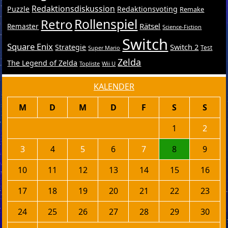
Redaktionsdiskussion
Puzzle
Redaktionsvoting
Remake
Retro
Rollenspiel
Rätsel
Remaster
Science-Fiction
Switch
Square Enix
Switch 2
Strategie
Test
Super Mario
Zelda
The Legend of Zelda
Topliste
Wii U
KALENDER
M
D
M
D
F
S
S
1
2
3
4
5
6
7
8
9
10
11
12
13
14
15
16
17
18
19
20
21
22
23
24
25
26
27
28
29
30