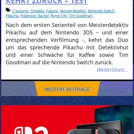
KEHRT ZURÜCK – TEST
Creatures
,
Detektiv
,
Fukano
,
Meisterdetektiv
,
Nintendo Switch
,
Pikachu
,
Pokémon
,
Rachel
,
Ryme City
,
Tim Goodman
Nach dem ersten Serienteil von Meisterdetektiv
Pikachu auf dem Nintendo 3DS – und einer
entsprechenden Verfilmung -, kehrt das Duo
um das sprechende Pikachu mit Detektivhut
und einer Schwäche für Kaffee sowie Tim
Goodman auf die Nintendo Switch zurück.
Weiterlesen…
- WEITERE BEITRÄGE -