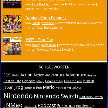
von
Arne Ruddat
|
veröffentlicht am vor 5 Tagen
|
unter
Test
,
Test Switch 2
Donkey Kong Bananza
von
Sören Jacobsen
|
veröffentlicht am vor 2 Wochen
|
unter
Test
,
Test Switch 2
#657 – Star Fox
von
NMag Redaktion
|
veröffentlicht am vor 2 Wochen
|
unter
Podcast
,
Podcast Switch 2
SCHLAGWÖRTER
Action
Adventure
3DS
Action-Adventure
16-Bit
Anime
Horror
Bestenliste
Capcom
Final Fantasy
Fire Emblem
eShop
jrpg
Mario
Japan
Jump ’n’ Run
Metroid
Multiplayer
Nintendo
Nintendo Switch
Nintendo Switch
NMag
Podcast
Pokémon
Portierung
2
Pixel-Look