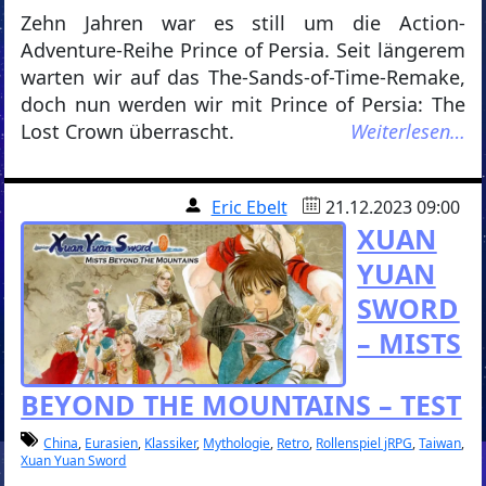
Zehn Jahren war es still um die Action-
Adventure-Reihe Prince of Persia. Seit längerem
warten wir auf das The-Sands-of-Time-Remake,
doch nun werden wir mit Prince of Persia: The
Lost Crown überrascht.
Weiterlesen…
Eric Ebelt
21.12.2023 09:00
XUAN
YUAN
SWORD
– MISTS
BEYOND THE MOUNTAINS – TEST
China
,
Eurasien
,
Klassiker
,
Mythologie
,
Retro
,
Rollenspiel jRPG
,
Taiwan
,
Xuan Yuan Sword