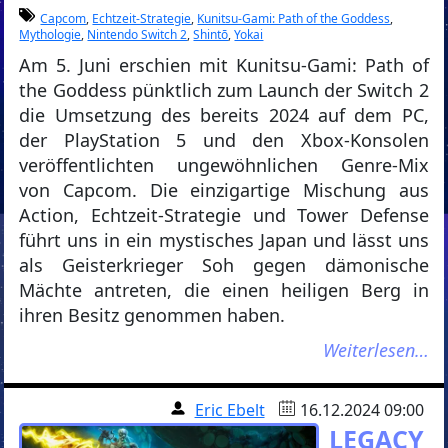
Capcom
,
Echtzeit-Strategie
,
Kunitsu-Gami: Path of the Goddess
,
Mythologie
,
Nintendo Switch 2
,
Shintō
,
Yokai
Am 5. Juni erschien mit Kunitsu-Gami: Path of
the Goddess pünktlich zum Launch der Switch 2
die Umsetzung des bereits 2024 auf dem PC,
der PlayStation 5 und den Xbox-Konsolen
veröffentlichten ungewöhnlichen Genre-Mix
von Capcom. Die einzigartige Mischung aus
Action, Echtzeit-Strategie und Tower Defense
führt uns in ein mystisches Japan und lässt uns
als Geisterkrieger Soh gegen dämonische
Mächte antreten, die einen heiligen Berg in
ihren Besitz genommen haben.
Weiterlesen…
Eric Ebelt
16.12.2024 09:00
LEGACY