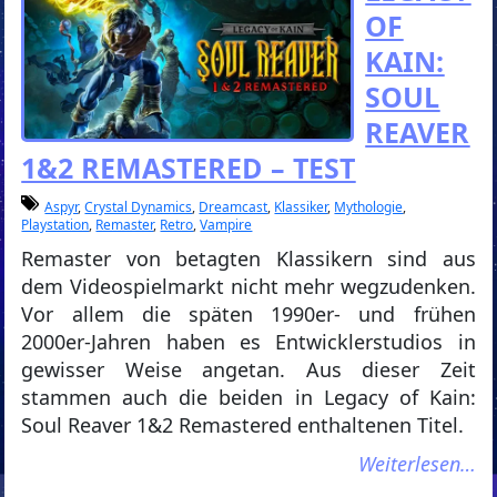
OF
KAIN:
SOUL
REAVER
1&2 REMASTERED – TEST
Aspyr
,
Crystal Dynamics
,
Dreamcast
,
Klassiker
,
Mythologie
,
Playstation
,
Remaster
,
Retro
,
Vampire
Remaster von betagten Klassikern sind aus
dem Videospielmarkt nicht mehr wegzudenken.
Vor allem die späten 1990er- und frühen
2000er-Jahren haben es Entwicklerstudios in
gewisser Weise angetan. Aus dieser Zeit
stammen auch die beiden in Legacy of Kain:
Soul Reaver 1&2 Remastered enthaltenen Titel.
Weiterlesen…