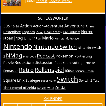
|
unter
Podcast
,
Podcast Switch 2
SCHLAGWÖRTER
Action
Adventure
3DS
Action-Adventure
16-Bit
Anime
Horror
Bestenliste
Capcom
Final Fantasy
Fire Emblem
eShop
jrpg
Mario
Japan
Jump ’n’ Run
Metroid
Multiplayer
Nintendo
Nintendo Switch
Nintendo Switch
NMag
Podcast
Pokémon
Portierung
2
Pixel-Look
Redaktionsdiskussion
Puzzle
Redaktionsvoting
Remake
Retro
Rollenspiel
Rätsel
Remaster
Science-Fiction
Switch
Square Enix
Switch 2
Strategie
Test
Super Mario
Zelda
The Legend of Zelda
Topliste
Wii U
KALENDER