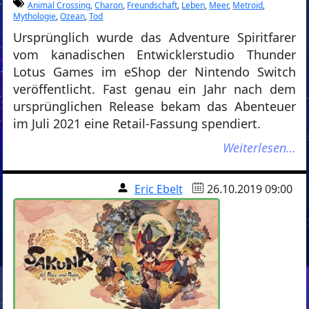
Animal Crossing
,
Charon
,
Freundschaft
,
Leben
,
Meer
,
Metroid
,
Mythologie
,
Ozean
,
Tod
Ursprünglich wurde das Adventure Spiritfarer
vom kanadischen Entwicklerstudio Thunder
Lotus Games im eShop der Nintendo Switch
veröffentlicht. Fast genau ein Jahr nach dem
ursprünglichen Release bekam das Abenteuer
im Juli 2021 eine Retail-Fassung spendiert.
Weiterlesen…
Eric Ebelt
26.10.2019 09:00