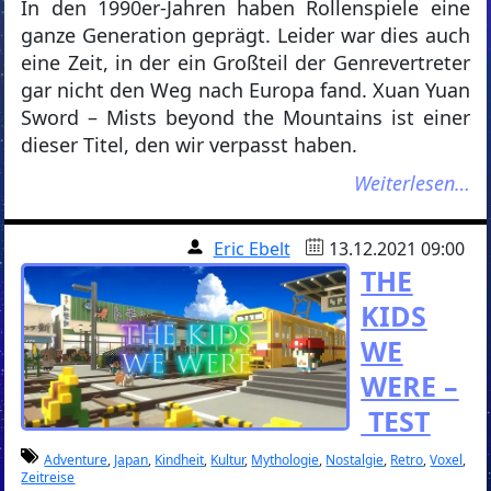
In den 1990er-Jahren haben Rollenspiele eine
ganze Generation geprägt. Leider war dies auch
eine Zeit, in der ein Großteil der Genrevertreter
gar nicht den Weg nach Europa fand. Xuan Yuan
Sword – Mists beyond the Mountains ist einer
dieser Titel, den wir verpasst haben.
Weiterlesen…
Eric Ebelt
13.12.2021 09:00
THE
KIDS
WE
WERE –
TEST
Adventure
,
Japan
,
Kindheit
,
Kultur
,
Mythologie
,
Nostalgie
,
Retro
,
Voxel
,
Zeitreise