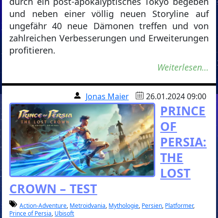
durch ein post-apokalyptisches Tokyo begeben
und neben einer völlig neuen Storyline auf
ungefähr 40 neue Dämonen treffen und von
zahlreichen Verbesserungen und Erweiterungen
profitieren.
Weiterlesen…
Jonas Maier
26.01.2024 09:00
PRINCE
OF
PERSIA:
THE
LOST
CROWN – TEST
Action-Adventure
,
Metroidvania
,
Mythologie
,
Persien
,
Platformer
,
Prince of Persia
,
Ubisoft