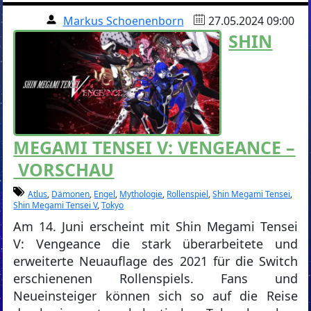
Markus Schoenenborn
27.05.2024 09:00
SHIN
MEGAMI TENSEI V: VENGEANCE –
VORSCHAU
Atlus
,
Dämonen
,
Engel
,
Mythologie
,
Rollenspiel
,
Shin Megami Tensei
,
Shin Megami Tensei V
,
Tokyo
Am 14. Juni erscheint mit Shin Megami Tensei
V: Vengeance die stark überarbeitete und
erweiterte Neuauflage des 2021 für die Switch
erschienenen Rollenspiels. Fans und
Neueinsteiger können sich so auf die Reise