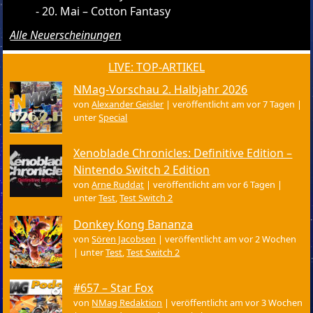
20. Mai – Cotton Fantasy
Alle Neuerscheinungen
LIVE: TOP-ARTIKEL
NMag-Vorschau 2. Halbjahr 2026
von
Alexander Geisler
|
veröffentlicht am vor 7 Tagen
|
unter
Special
Xenoblade Chronicles: Definitive Edition –
Nintendo Switch 2 Edition
von
Arne Ruddat
|
veröffentlicht am vor 6 Tagen
|
unter
Test
,
Test Switch 2
Donkey Kong Bananza
von
Sören Jacobsen
|
veröffentlicht am vor 2 Wochen
|
unter
Test
,
Test Switch 2
#657 – Star Fox
von
NMag Redaktion
|
veröffentlicht am vor 3 Wochen