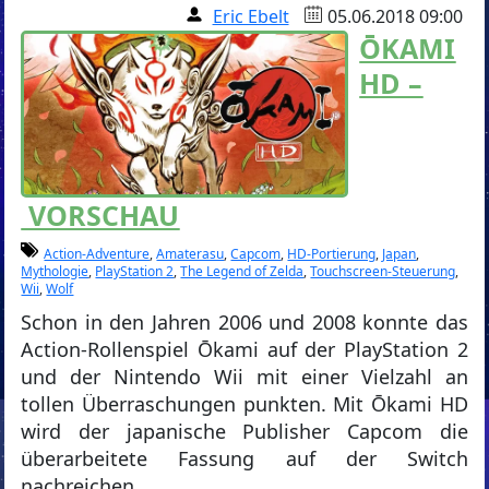
Eric Ebelt
05.06.2018 09:00
ŌKAMI
HD –
VORSCHAU
Action-Adventure
,
Amaterasu
,
Capcom
,
HD-Portierung
,
Japan
,
Mythologie
,
PlayStation 2
,
The Legend of Zelda
,
Touchscreen-Steuerung
,
Wii
,
Wolf
Schon in den Jahren 2006 und 2008 konnte das
Action-Rollenspiel Ōkami auf der PlayStation 2
und der Nintendo Wii mit einer Vielzahl an
tollen Überraschungen punkten. Mit Ōkami HD
wird der japanische Publisher Capcom die
überarbeitete Fassung auf der Switch
nachreichen.