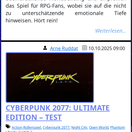
das Spiel für RPG-Fans, wobei sie auf die nicht
zu unterschätzende emotionale Tiefe
hinweisen. Hört rein!
Weiterlesen…
Arne Ruddat
10.10.2025 09:00
CYBERPUNK 2077: ULTIMATE
EDITION – TEST
Action-Rollenspiel
,
Cyberpunk 2077
,
Night City
,
Open World
,
Phantom