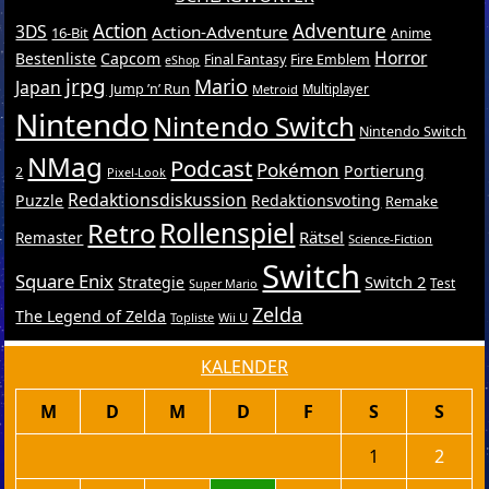
Action
Adventure
3DS
Action-Adventure
16-Bit
Anime
Horror
Bestenliste
Capcom
Final Fantasy
Fire Emblem
eShop
jrpg
Mario
Japan
Jump ’n’ Run
Metroid
Multiplayer
Nintendo
Nintendo Switch
Nintendo Switch
NMag
Podcast
Pokémon
Portierung
2
Pixel-Look
Redaktionsdiskussion
Puzzle
Redaktionsvoting
Remake
Retro
Rollenspiel
Rätsel
Remaster
Science-Fiction
Switch
Square Enix
Switch 2
Strategie
Test
Super Mario
Zelda
The Legend of Zelda
Topliste
Wii U
KALENDER
M
D
M
D
F
S
S
1
2