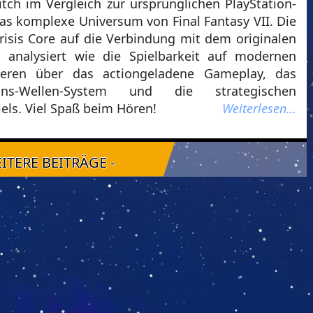
ch im Vergleich zur ursprünglichen PlayStation-
as komplexe Universum von Final Fantasy VII. Die
sis Core auf die Verbindung mit dem originalen
 analysiert wie die Spielbarkeit auf modernen
tieren über das actiongeladene Gameplay, das
tseins-Wellen-System und die strategischen
ls. Viel Spaß beim Hören!
Weiterlesen…
EITERE BEITRÄGE -