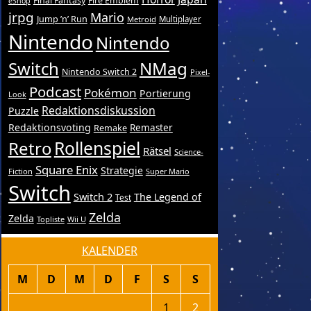
Final Fantasy
Fire Emblem
eShop
jrpg
Mario
Jump ’n’ Run
Metroid
Multiplayer
Nintendo
Nintendo
Switch
NMag
Nintendo Switch 2
Pixel-
Podcast
Pokémon
Portierung
Look
Redaktionsdiskussion
Puzzle
Redaktionsvoting
Remake
Remaster
Retro
Rollenspiel
Rätsel
Science-
Square Enix
Strategie
Fiction
Super Mario
Switch
Switch 2
The Legend of
Test
Zelda
Zelda
Topliste
Wii U
KALENDER
M
D
M
D
F
S
S
1
2