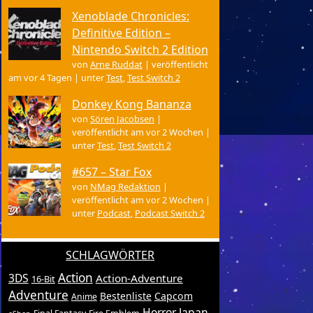
Xenoblade Chronicles:
Definitive Edition –
Nintendo Switch 2 Edition
von
Arne Ruddat
|
veröffentlicht
am vor 4 Tagen
|
unter
Test
,
Test Switch 2
Donkey Kong Bananza
von
Sören Jacobsen
|
veröffentlicht am vor 2 Wochen
|
unter
Test
,
Test Switch 2
#657 – Star Fox
von
NMag Redaktion
|
veröffentlicht am vor 2 Wochen
|
unter
Podcast
,
Podcast Switch 2
SCHLAGWÖRTER
Action
3DS
Action-Adventure
16-Bit
Adventure
Bestenliste
Capcom
Anime
Horror
Japan