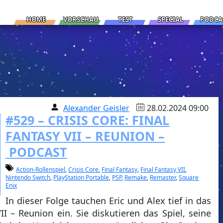
HOME
VORSCHAU
TEST
SPECIAL
PODCA
Alexander Geisler
28.02.2024 09:00
#529 – CRISIS CORE: FINAL
FANTASY VII – REUNION –
PODCAST
Action-Rollenspiel
,
Crisis Core
,
Final Fantasy
,
Final Fantasy VII
,
Nintendo Switch
,
PlayStation Portable
,
PSP
,
Remake
,
Remaster
,
Square
Enix
In dieser Folge tauchen Eric und Alex tief in das
II – Reunion ein. Sie diskutieren das Spiel, seine