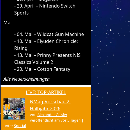
29. April – Nintendo Switch
Sports
Mai
04. Mai – Wildcat Gun Machine
10. Mai – Eiyuden Chronicle:
Rising
13. Mai – Prinny Presents NIS
Classics Volume 2
20. Mai – Cotton Fantasy
Alle Neuerscheinungen
LIVE: TOP-ARTIKEL
NMag-Vorschau 2.
Halbjahr 2026
von
Alexander Geisler
|
veröffentlicht am vor 5 Tagen
|
unter
Special