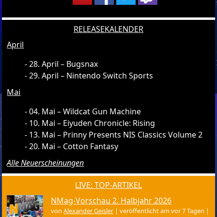
RELEASEKALENDER
April
28. April – Bugsnax
29. April – Nintendo Switch Sports
Mai
04. Mai – Wildcat Gun Machine
10. Mai – Eiyuden Chronicle: Rising
13. Mai – Prinny Presents NIS Classics Volume 2
20. Mai – Cotton Fantasy
Alle Neuerscheinungen
LIVE: TOP-ARTIKEL
NMag-Vorschau 2. Halbjahr 2026
von
Alexander Geisler
|
veröffentlicht am vor 7 Tagen
|