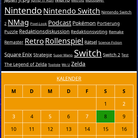
Jump ’n’ Run
Metroid
Multiplayer
Nintendo
Nintendo Switch
Nintendo Switch
NMag
Podcast
Pokémon
Portierung
2
Pixel-Look
Redaktionsdiskussion
Puzzle
Redaktionsvoting
Remake
Retro
Rollenspiel
Rätsel
Remaster
Science-Fiction
Switch
Square Enix
Switch 2
Strategie
Test
Super Mario
Zelda
The Legend of Zelda
Topliste
Wii U
KALENDER
M
D
M
D
F
S
S
1
2
3
4
5
6
7
8
9
10
11
12
13
14
15
16