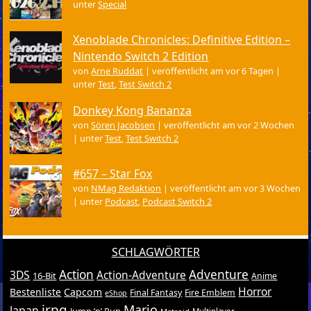
unter
Special
Xenoblade Chronicles: Definitive Edition –
Nintendo Switch 2 Edition
von
Arne Ruddat
|
veröffentlicht am vor 6 Tagen
|
unter
Test
,
Test Switch 2
Donkey Kong Bananza
von
Sören Jacobsen
|
veröffentlicht am vor 2 Wochen
|
unter
Test
,
Test Switch 2
#657 – Star Fox
von
NMag Redaktion
|
veröffentlicht am vor 3 Wochen
|
unter
Podcast
,
Podcast Switch 2
SCHLAGWÖRTER
Action
Adventure
3DS
Action-Adventure
16-Bit
Anime
Horror
Bestenliste
Capcom
Final Fantasy
Fire Emblem
eShop
jrpg
Mario
Japan