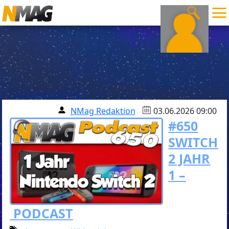
NMag Redaktion
03.06.2026 09:00
#650
SWITCH
2 JAHR
1 –
PODCAST