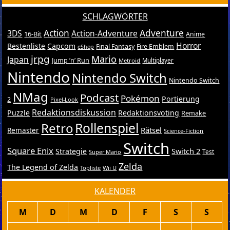
SCHLAGWÖRTER
Action
Adventure
3DS
Action-Adventure
16-Bit
Anime
Horror
Bestenliste
Capcom
Final Fantasy
Fire Emblem
eShop
jrpg
Mario
Japan
Jump ’n’ Run
Metroid
Multiplayer
Nintendo
Nintendo Switch
Nintendo Switch
NMag
Podcast
Pokémon
Portierung
2
Pixel-Look
Redaktionsdiskussion
Puzzle
Redaktionsvoting
Remake
Retro
Rollenspiel
Rätsel
Remaster
Science-Fiction
Switch
Square Enix
Switch 2
Strategie
Test
Super Mario
Zelda
The Legend of Zelda
Topliste
Wii U
KALENDER
M
D
M
D
F
S
S