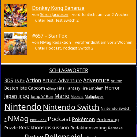
Donkey Kong Bananza
von
Sören Jacobsen
|
veröffentlicht am vor 2 Wochen
|
unter
Test
,
Test Switch 2
#657 – Star Fox
von
NMag Redaktion
|
veröffentlicht am vor 3 Wochen
|
unter
Podcast
,
Podcast Switch 2
SCHLAGWÖRTER
Action
Adventure
3DS
Action-Adventure
16-Bit
Anime
Horror
Bestenliste
Capcom
Final Fantasy
Fire Emblem
eShop
jrpg
Mario
Japan
Jump ’n’ Run
Metroid
Multiplayer
Nintendo
Nintendo Switch
Nintendo Switch
NMag
Podcast
Pokémon
Portierung
2
Pixel-Look
Redaktionsdiskussion
Puzzle
Redaktionsvoting
Remake
Retro
Rollenspiel