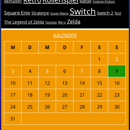
Rätsel
Remaster
Science-Fiction
Switch
Square Enix
Switch 2
Strategie
Test
Super Mario
Zelda
The Legend of Zelda
Topliste
Wii U
KALENDER
M
D
M
D
F
S
S
1
2
3
4
5
6
7
8
9
10
11
12
13
14
15
16
17
18
19
20
21
22
23
24
25
26
27
28
29
30
31