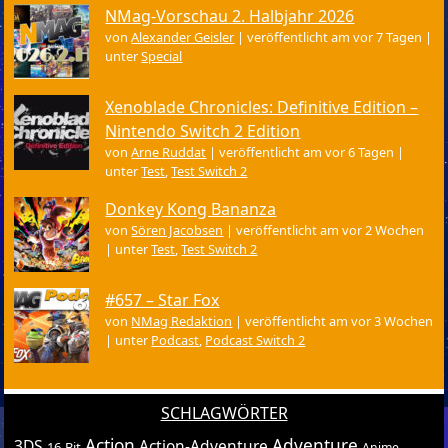
NMag-Vorschau 2. Halbjahr 2026
von
Alexander Geisler
|
veröffentlicht am vor 7 Tagen
|
unter
Special
Xenoblade Chronicles: Definitive Edition –
Nintendo Switch 2 Edition
von
Arne Ruddat
|
veröffentlicht am vor 6 Tagen
|
unter
Test
,
Test Switch 2
Donkey Kong Bananza
von
Sören Jacobsen
|
veröffentlicht am vor 2 Wochen
|
unter
Test
,
Test Switch 2
#657 – Star Fox
von
NMag Redaktion
|
veröffentlicht am vor 3 Wochen
|
unter
Podcast
,
Podcast Switch 2
SCHLAGWÖRTER
Action
Adventure
3DS
Action-Adventure
16-Bit
Anime