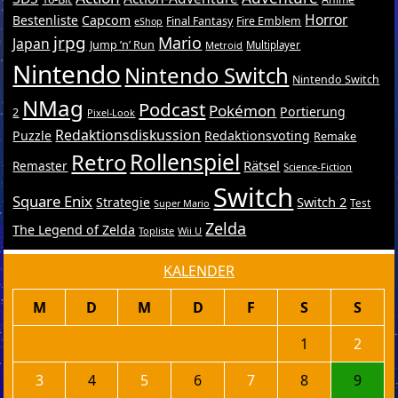
Horror
Bestenliste
Capcom
Final Fantasy
Fire Emblem
eShop
jrpg
Mario
Japan
Jump ’n’ Run
Metroid
Multiplayer
Nintendo
Nintendo Switch
Nintendo Switch
NMag
Podcast
Pokémon
Portierung
2
Pixel-Look
Redaktionsdiskussion
Puzzle
Redaktionsvoting
Remake
Retro
Rollenspiel
Rätsel
Remaster
Science-Fiction
Switch
Square Enix
Switch 2
Strategie
Test
Super Mario
Zelda
The Legend of Zelda
Topliste
Wii U
KALENDER
M
D
M
D
F
S
S
1
2
3
4
5
6
7
8
9