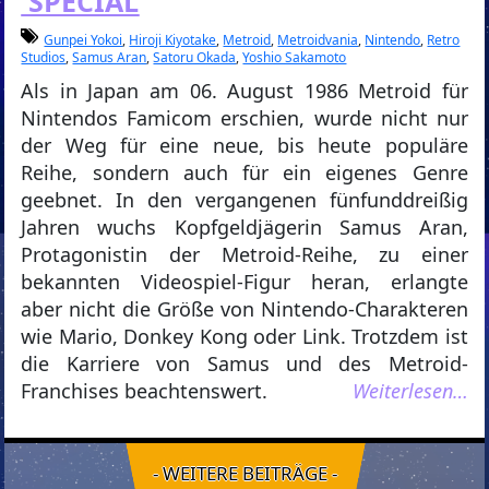
SPECIAL
Gunpei Yokoi
,
Hiroji Kiyotake
,
Metroid
,
Metroidvania
,
Nintendo
,
Retro
Studios
,
Samus Aran
,
Satoru Okada
,
Yoshio Sakamoto
Als in Japan am 06. August 1986 Metroid für
Nintendos Famicom erschien, wurde nicht nur
der Weg für eine neue, bis heute populäre
Reihe, sondern auch für ein eigenes Genre
geebnet. In den vergangenen fünfunddreißig
Jahren wuchs Kopfgeldjägerin Samus Aran,
Protagonistin der Metroid-Reihe, zu einer
bekannten Videospiel-Figur heran, erlangte
aber nicht die Größe von Nintendo-Charakteren
wie Mario, Donkey Kong oder Link. Trotzdem ist
die Karriere von Samus und des Metroid-
Franchises beachtenswert.
Weiterlesen…
- WEITERE BEITRÄGE -