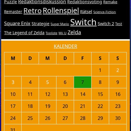
Redaktionsdiskussion
Puzzle
Redaktionsvoting
Remake
Retro
Rollenspiel
Rätsel
Remaster
Science-Fiction
Switch
Square Enix
Switch 2
Strategie
Test
Super Mario
Zelda
The Legend of Zelda
Topliste
Wii U
KALENDER
M
D
M
D
F
S
S
1
2
3
4
5
6
7
8
9
10
11
12
13
14
15
16
17
18
19
20
21
22
23
24
25
26
27
28
29
30
31