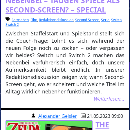
NEBENBEI – TAUGEN SPIELE ALS
SECOND-SCREEN? – SPECIAL
Fernsehen
,
Film
,
Redaktionsdiskussion
,
Second Screen
,
Serie
,
Switch
,
Switch 2
Zwischen Staffelstart und Spielstand stellt sich
die Couch-Frage: Lohnt es sich, während der
neuen Folge noch zu zocken – oder verpassen
wir beides? Switch und Switch 2 machen das
Nebenbei verführerisch einfach, doch unsere
Aufmerksamkeit bleibt endlich. In unserer
Redaktionsdiskussion zeigen wir, wann Second-
Screen geht, wo er scheitert und welche Titel im
Alltag wirklich nebenher funktionieren.
Weiterlesen…
Alexander Geisler
21.05.2023 09:00
THE