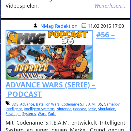
Videospielen.
Weiterlesen…
NMag Redaktion
11.02.2015 17:00
#56 –
ADVANCE WARS (SERIE) –
PODCAST
3DS
,
Advance
,
Batallion Wars
,
Codename S.T.E.A.M.
,
DS
,
Gameboy
,
Intelligent
,
Intelligent Systems
,
Nintendo
,
Podcast
,
Serie
,
Simulation
,
Strategie
,
Systems
,
Wars
,
WiiU
Mit Codename S.T.E.A.M. entwickelt Intelligent
System an einer neuen Marke. Grund genug,