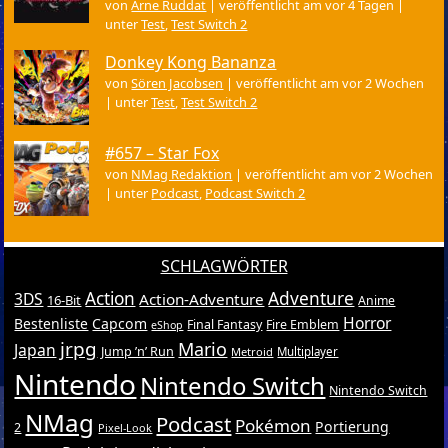
von
Arne Ruddat
|
veröffentlicht am vor 4 Tagen
|
unter
Test
,
Test Switch 2
Donkey Kong Bananza
von
Sören Jacobsen
|
veröffentlicht am vor 2 Wochen
|
unter
Test
,
Test Switch 2
#657 – Star Fox
von
NMag Redaktion
|
veröffentlicht am vor 2 Wochen
|
unter
Podcast
,
Podcast Switch 2
SCHLAGWÖRTER
Action
Adventure
3DS
Action-Adventure
16-Bit
Anime
Horror
Bestenliste
Capcom
Final Fantasy
Fire Emblem
eShop
jrpg
Mario
Japan
Jump ’n’ Run
Metroid
Multiplayer
Nintendo
Nintendo Switch
Nintendo Switch
NMag
Podcast
Pokémon
Portierung
2
Pixel-Look