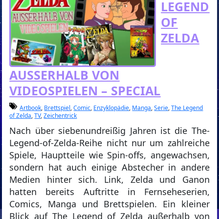
LEGEND
OF
ZELDA
AUSSERHALB VON V
IDEOSPIELEN – SPECIAL
Artbook
,
Brettspiel
,
Comic
,
Enzyklopädie
,
Manga
,
Serie
,
The Legend
of Zelda
,
TV
,
Zeichentrick
Nach über siebenundreißig Jahren ist die The-
Legend-of-Zelda-Reihe nicht nur um zahlreiche
Spiele, Hauptteile wie Spin-offs, angewachsen,
sondern hat auch einige Abstecher in andere
Medien hinter sich. Link, Zelda und Ganon
hatten bereits Auftritte in Fernseheserien,
Comics, Manga und Brettspielen. Ein kleiner
Blick auf The Legend of Zelda außerhalb von