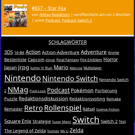
#657 – Star Fox
von
NMag Redaktion
|
veröffentlicht am vor 2 Wochen
|
unter
Podcast
,
Podcast Switch 2
SCHLAGWÖRTER
Action
Adventure
3DS
Action-Adventure
16-Bit
Anime
Horror
Bestenliste
Capcom
Final Fantasy
Fire Emblem
eShop
jrpg
Mario
Japan
Jump ’n’ Run
Metroid
Multiplayer
Nintendo
Nintendo Switch
Nintendo Switch
NMag
Podcast
Pokémon
Portierung
2
Pixel-Look
Redaktionsdiskussion
Puzzle
Redaktionsvoting
Remake
Retro
Rollenspiel
Rätsel
Remaster
Science-Fiction
Switch
Square Enix
Switch 2
Strategie
Test
Super Mario
Zelda
The Legend of Zelda
Topliste
Wii U