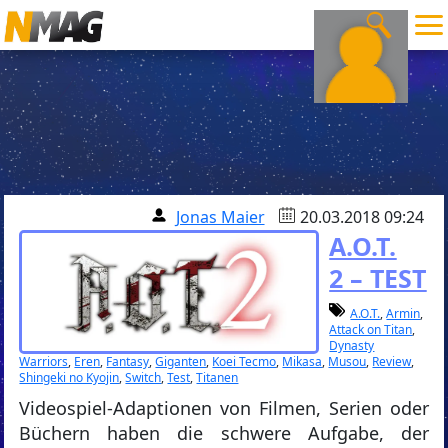
Jonas Maier
20.03.2018 09:24
A.O.T.
2 – TEST
A.O.T.
,
Armin
,
Attack on Titan
,
Dynasty
Warriors
,
Eren
,
Fantasy
,
Giganten
,
Koei Tecmo
,
Mikasa
,
Musou
,
Review
,
Shingeki no Kyojin
,
Switch
,
Test
,
Titanen
Videospiel-Adaptionen von Filmen, Serien oder
Büchern haben die schwere Aufgabe, der