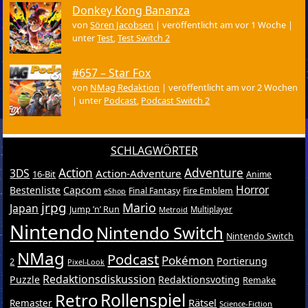
Donkey Kong Bananza
von
Sören Jacobsen
|
veröffentlicht am vor 1 Woche
|
unter
Test
,
Test Switch 2
#657 – Star Fox
von
NMag Redaktion
|
veröffentlicht am vor 2 Wochen
|
unter
Podcast
,
Podcast Switch 2
SCHLAGWÖRTER
Action
Adventure
3DS
Action-Adventure
16-Bit
Anime
Horror
Bestenliste
Capcom
Final Fantasy
Fire Emblem
eShop
jrpg
Mario
Japan
Jump ’n’ Run
Metroid
Multiplayer
Nintendo
Nintendo Switch
Nintendo Switch
NMag
Podcast
Pokémon
Portierung
2
Pixel-Look
Redaktionsdiskussion
Puzzle
Redaktionsvoting
Remake
Retro
Rollenspiel
Rätsel
Remaster
Science-Fiction