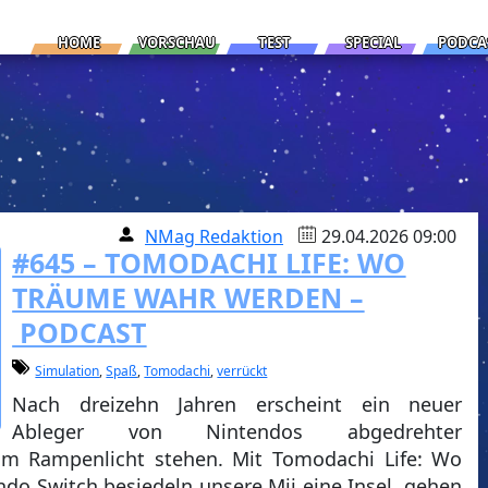
HOME
VORSCHAU
TEST
SPECIAL
PODCA
NMag Redaktion
29.04.2026 09:00
#645 – TOMODACHI LIFE: WO
TRÄUME WAHR WERDEN –
PODCAST
Simulation
,
Spaß
,
Tomodachi
,
verrückt
Nach dreizehn Jahren erscheint ein neuer
Ableger von Nintendos abgedrehter
 im Rampenlicht stehen. Mit Tomodachi Life: Wo
do Switch besiedeln unsere Mii eine Insel, gehen