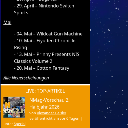
29. April – Nintendo Switch
Sports
Mai
04. Mai – Wildcat Gun Machine
10. Mai – Eiyuden Chronicle:
Rising
13. Mai – Prinny Presents NIS
Classics Volume 2
20. Mai – Cotton Fantasy
Alle Neuerscheinungen
LIVE: TOP-ARTIKEL
NMag-Vorschau 2.
Halbjahr 2026
von
Alexander Geisler
|
veröffentlicht am vor 6 Tagen
|
unter
Special