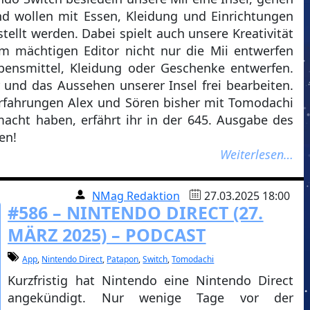
d wollen mit Essen, Kleidung und Einrichtungen
tellt werden. Dabei spielt auch unsere Kreativität
em mächtigen Editor nicht nur die Mii entwerfen
bensmittel, Kleidung oder Geschenke entwerfen.
r und das Aussehen unserer Insel frei bearbeiten.
Erfahrungen Alex und Sören bisher mit Tomodachi
cht haben, erfährt ihr in der 645. Ausgabe des
en!
Weiterlesen…
NMag Redaktion
27.03.2025 18:00
#586 – NINTENDO DIRECT (27.
MÄRZ 2025) – PODCAST
App
,
Nintendo Direct
,
Patapon
,
Switch
,
Tomodachi
Kurzfristig hat Nintendo eine Nintendo Direct
angekündigt. Nur wenige Tage vor der