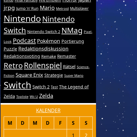
Final Fantasy
Fire Emblem
eShop
jrpg
Mario
Jump ’n’ Run
Metroid
Multiplayer
Nintendo
Nintendo
Switch
NMag
Nintendo Switch 2
Pixel-
Podcast
Pokémon
Portierung
Look
Redaktionsdiskussion
Puzzle
Redaktionsvoting
Remake
Remaster
Retro
Rollenspiel
Rätsel
Science-
Square Enix
Strategie
Fiction
Super Mario
Switch
Switch 2
The Legend of
Test
Zelda
Zelda
Topliste
Wii U
KALENDER
M
D
M
D
F
S
S
1
2