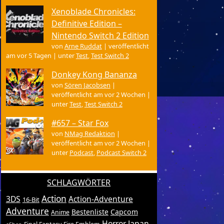
Xenoblade Chronicles:
Definitive Edition –
Nintendo Switch 2 Edition
von
Arne Ruddat
|
veröffentlicht
am vor 5 Tagen
|
unter
Test
,
Test Switch 2
Donkey Kong Bananza
von
Sören Jacobsen
|
veröffentlicht am vor 2 Wochen
|
unter
Test
,
Test Switch 2
#657 – Star Fox
von
NMag Redaktion
|
veröffentlicht am vor 2 Wochen
|
unter
Podcast
,
Podcast Switch 2
SCHLAGWÖRTER
Action
3DS
Action-Adventure
16-Bit
Adventure
Bestenliste
Capcom
Anime
Horror
Japan