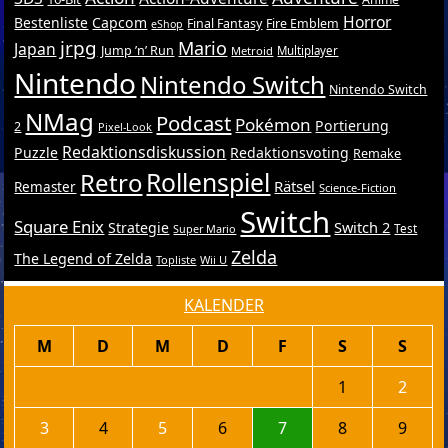
Horror
Bestenliste
Capcom
Final Fantasy
Fire Emblem
eShop
jrpg
Mario
Japan
Jump ’n’ Run
Metroid
Multiplayer
Nintendo
Nintendo Switch
Nintendo Switch
NMag
Podcast
Pokémon
Portierung
2
Pixel-Look
Redaktionsdiskussion
Puzzle
Redaktionsvoting
Remake
Retro
Rollenspiel
Rätsel
Remaster
Science-Fiction
Switch
Square Enix
Switch 2
Strategie
Test
Super Mario
Zelda
The Legend of Zelda
Topliste
Wii U
KALENDER
M
D
M
D
F
S
S
1
2
3
4
5
6
7
8
9