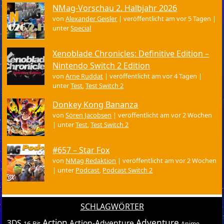
NMag-Vorschau 2. Halbjahr 2026
von
Alexander Geisler
|
veröffentlicht am vor 5 Tagen
|
unter
Special
Xenoblade Chronicles: Definitive Edition –
Nintendo Switch 2 Edition
von
Arne Ruddat
|
veröffentlicht am vor 4 Tagen
|
unter
Test
,
Test Switch 2
Donkey Kong Bananza
von
Sören Jacobsen
|
veröffentlicht am vor 2 Wochen
|
unter
Test
,
Test Switch 2
#657 – Star Fox
von
NMag Redaktion
|
veröffentlicht am vor 2 Wochen
|
unter
Podcast
,
Podcast Switch 2
SCHLAGWÖRTER
Action
Adventure
3DS
Action-Adventure
16-Bit
Anime