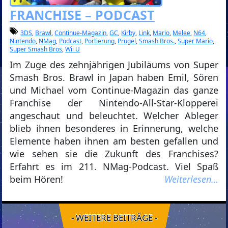
FRANCHISE – PODCAST
3DS
,
Brawl
,
Continue-Magazin
,
GC
,
Kirby
,
Link
,
Mario
,
Melee
,
N64
,
Nintendo
,
NMag
,
Podcast
,
Portierung
,
Prügel
,
Smash Bros.
,
Super Mario
,
Super Smash Bros
,
Wii U
Im Zuge des zehnjährigen Jubiläums von Super
Smash Bros. Brawl in Japan haben Emil, Sören
und Michael vom Continue-Magazin das ganze
Franchise der Nintendo-All-Star-Klopperei
angeschaut und beleuchtet. Welcher Ableger
blieb ihnen besonderes in Erinnerung, welche
Elemente haben ihnen am besten gefallen und
wie sehen sie die Zukunft des Franchises?
Erfahrt es im 211. NMag-Podcast. Viel Spaß
beim Hören!
Weiterlesen…
- WEITERE BEITRÄGE -