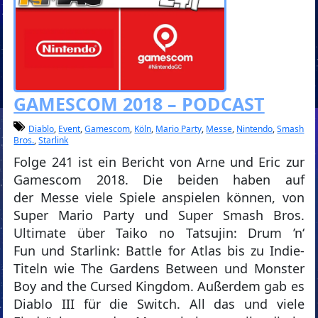
GAMESCOM 2018 – PODCAST
Diablo
,
Event
,
Gamescom
,
Köln
,
Mario Party
,
Messe
,
Nintendo
,
Smash
Bros.
,
Starlink
Folge 241 ist ein Bericht von Arne und Eric zur
Gamescom 2018. Die beiden haben auf
der Messe viele Spiele anspielen können, von
Super Mario Party und Super Smash Bros.
Ultimate über Taiko no Tatsujin: Drum ’n‘
Fun und Starlink: Battle for Atlas bis zu Indie-
Titeln wie The Gardens Between und Monster
Boy and the Cursed Kingdom. Außerdem gab es
Diablo III für die Switch. All das und viele