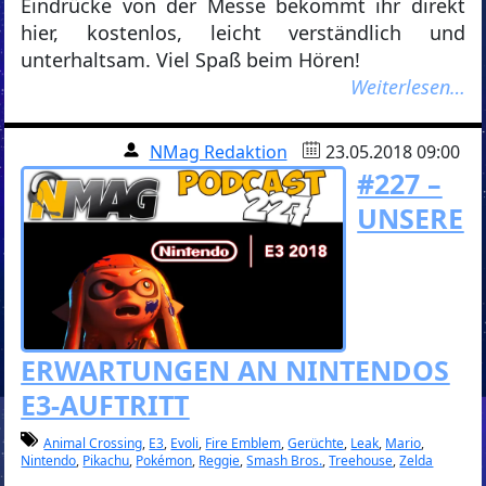
Eindrücke von der Messe bekommt ihr direkt
hier, kostenlos, leicht verständlich und
unterhaltsam. Viel Spaß beim Hören!
Weiterlesen…
NMag Redaktion
23.05.2018 09:00
#227 –
UNSERE
ERWARTUNGEN AN NINTENDOS
E3-AUFTRITT
Animal Crossing
,
E3
,
Evoli
,
Fire Emblem
,
Gerüchte
,
Leak
,
Mario
,
Nintendo
,
Pikachu
,
Pokémon
,
Reggie
,
Smash Bros.
,
Treehouse
,
Zelda