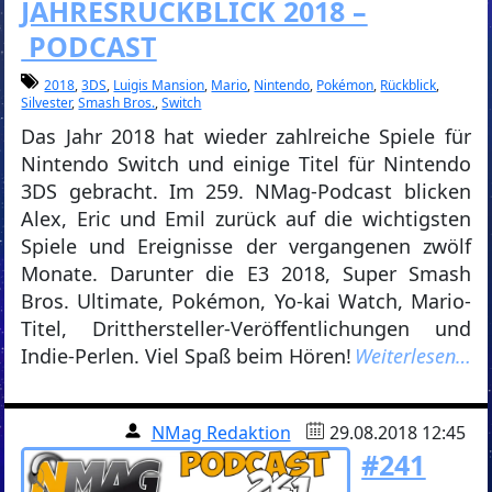
JAHRESRÜCKBLICK 2018 –
PODCAST
2018
,
3DS
,
Luigis Mansion
,
Mario
,
Nintendo
,
Pokémon
,
Rückblick
,
Silvester
,
Smash Bros.
,
Switch
Das Jahr 2018 hat wieder zahlreiche Spiele für
Nintendo Switch und einige Titel für Nintendo
3DS gebracht. Im 259. NMag-Podcast blicken
Alex, Eric und Emil zurück auf die wichtigsten
Spiele und Ereignisse der vergangenen zwölf
Monate. Darunter die E3 2018, Super Smash
Bros. Ultimate, Pokémon, Yo-kai Watch, Mario-
Titel, Dritthersteller-Veröffentlichungen und
Indie-Perlen. Viel Spaß beim Hören!
Weiterlesen…
NMag Redaktion
29.08.2018 12:45
#241