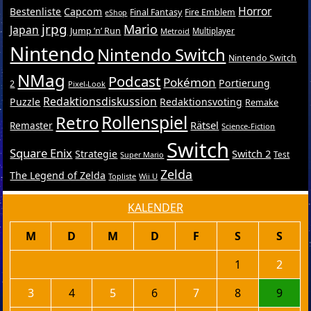
Horror
Bestenliste
Capcom
Final Fantasy
Fire Emblem
eShop
jrpg
Mario
Japan
Jump ’n’ Run
Metroid
Multiplayer
Nintendo
Nintendo Switch
Nintendo Switch
NMag
Podcast
Pokémon
Portierung
2
Pixel-Look
Redaktionsdiskussion
Puzzle
Redaktionsvoting
Remake
Retro
Rollenspiel
Rätsel
Remaster
Science-Fiction
Switch
Square Enix
Switch 2
Strategie
Test
Super Mario
Zelda
The Legend of Zelda
Topliste
Wii U
KALENDER
M
D
M
D
F
S
S
1
2
3
4
5
6
7
8
9