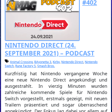
#402
NINTENDO DIRECT (24.
SEPTEMBER 2021) – PODCAST
Animal Crossing
,
BAyonetta 3
,
Kirby
,
Nintendo Direct
,
Nintendo
Switch
,
Rune Factory 5
,
Smash Bros.
Kurzfristig hat Nintendo vergangene Woche
eine neue Nintendo Direct angekündigt und
ausgestrahlt. In vierzig Minuten wurden
zahlreiche kommende Spiele für Nintendo
Switch vorgestellt, erstmals gezeigt, mit neuen
Trailern präsentiert und sogar überraschend
angekündigt. Der Fokus lag dabei vor allem auf