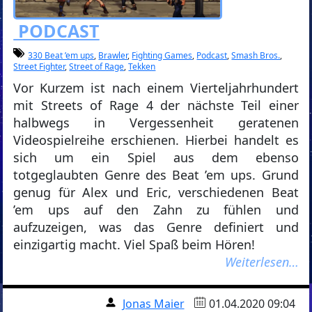
PODCAST
330 Beat ’em ups
,
Brawler
,
Fighting Games
,
Podcast
,
Smash Bros.
,
Street Fighter
,
Street of Rage
,
Tekken
Vor Kurzem ist nach einem Vierteljahrhundert
mit Streets of Rage 4 der nächste Teil einer
halbwegs in Vergessenheit geratenen
Videospielreihe erschienen. Hierbei handelt es
sich um ein Spiel aus dem ebenso
totgeglaubten Genre des Beat ’em ups. Grund
genug für Alex und Eric, verschiedenen Beat
’em ups auf den Zahn zu fühlen und
aufzuzeigen, was das Genre definiert und
einzigartig macht. Viel Spaß beim Hören!
Weiterlesen…
Jonas Maier
01.04.2020 09:04