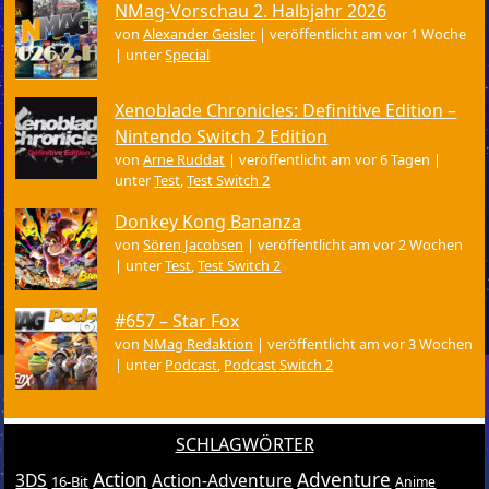
NMag-Vorschau 2. Halbjahr 2026
von
Alexander Geisler
|
veröffentlicht am vor 1 Woche
|
unter
Special
Xenoblade Chronicles: Definitive Edition –
Nintendo Switch 2 Edition
von
Arne Ruddat
|
veröffentlicht am vor 6 Tagen
|
unter
Test
,
Test Switch 2
Donkey Kong Bananza
von
Sören Jacobsen
|
veröffentlicht am vor 2 Wochen
|
unter
Test
,
Test Switch 2
#657 – Star Fox
von
NMag Redaktion
|
veröffentlicht am vor 3 Wochen
|
unter
Podcast
,
Podcast Switch 2
SCHLAGWÖRTER
Action
Adventure
3DS
Action-Adventure
16-Bit
Anime