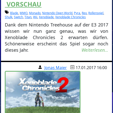
VORSCHAU
Blade
,
MMO
,
Monado
,
Nintendo Open World
,
Pyra
,
Rex
,
Rollenspiel
,
Shulk
,
Switch
,
Titan
,
Wii
,
Xenoblade
,
Xenoblade Chronicles
Dank dem Nintendo Treehouse auf der E3 2017
wissen wir nun ganz genau, was wir von
Xenoblade Chronicles 2 erwarten dürfen.
Schönerweise erscheint das Spiel sogar noch
dieses Jahr.
Weiterlesen…
Jonas Maier
17.01.2017 16:00