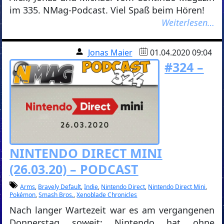
im 335. NMag-Podcast. Viel Spaß beim Hören!
Weiterlesen…
Jonas Maier
01.04.2020 09:04
#324 –
NINTENDO DIRECT MINI
(26.03.20) – PODCAST
Arms
,
Bravely Default
,
Indie
,
Nintendo Direct
,
Nintendo Direct Mini
,
Pokémon
,
Smash Bros.
,
Xenoblade Chronicles
Nach langer Wartezeit war es am vergangenen
Donnerstag soweit: Nintendo hat ohne