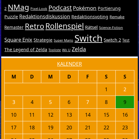
NMag
Podcast
Pokémon
Portierung
2
Pixel-Look
Redaktionsdiskussion
Puzzle
Redaktionsvoting
Remake
Retro
Rollenspiel
Rätsel
Remaster
Science-Fiction
Switch
Square Enix
Switch 2
Strategie
Test
Super Mario
Zelda
The Legend of Zelda
Topliste
Wii U
KALENDER
M
D
M
D
F
S
S
1
2
3
4
5
6
7
8
9
10
11
12
13
14
15
16
17
18
19
20
21
22
23