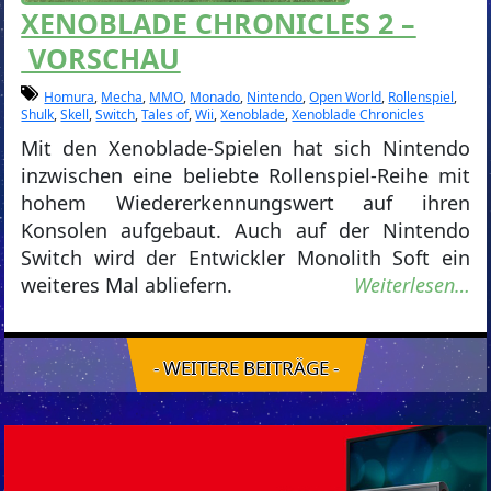
XENOBLADE CHRONICLES 2 –
VORSCHAU
Homura
,
Mecha
,
MMO
,
Monado
,
Nintendo
,
Open World
,
Rollenspiel
,
Shulk
,
Skell
,
Switch
,
Tales of
,
Wii
,
Xenoblade
,
Xenoblade Chronicles
Mit den Xenoblade-Spielen hat sich Nintendo
inzwischen eine beliebte Rollenspiel-Reihe mit
hohem Wiedererkennungswert auf ihren
Konsolen aufgebaut. Auch auf der Nintendo
Switch wird der Entwickler Monolith Soft ein
weiteres Mal abliefern.
Weiterlesen…
- WEITERE BEITRÄGE -