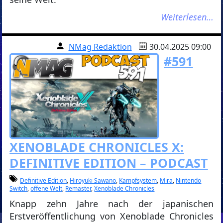
Weiterlesen…
NMag Redaktion
30.04.2025 09:00
#591
XENOBLADE CHRONICLES X:
DEFINITIVE EDITION – PODCAST
Definitive Edition
,
Hiroyuki Sawano
,
Kampfsystem
,
Mira
,
Nintendo
Switch
,
offene Welt
,
Remaster
,
Xenoblade Chronicles
Knapp zehn Jahre nach der japanischen
Erstveröffentlichung von Xenoblade Chronicles