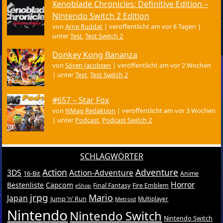
Xenoblade Chronicles: Definitive Edition –
Nintendo Switch 2 Edition
von
Arne Ruddat
|
veröffentlicht am vor 6 Tagen
|
unter
Test
,
Test Switch 2
Donkey Kong Bananza
von
Sören Jacobsen
|
veröffentlicht am vor 2 Wochen
|
unter
Test
,
Test Switch 2
#657 – Star Fox
von
NMag Redaktion
|
veröffentlicht am vor 3 Wochen
|
unter
Podcast
,
Podcast Switch 2
SCHLAGWÖRTER
Action
Adventure
3DS
Action-Adventure
16-Bit
Anime
Horror
Bestenliste
Capcom
Final Fantasy
Fire Emblem
eShop
jrpg
Mario
Japan
Jump ’n’ Run
Metroid
Multiplayer
Nintendo
Nintendo Switch
Nintendo Switch