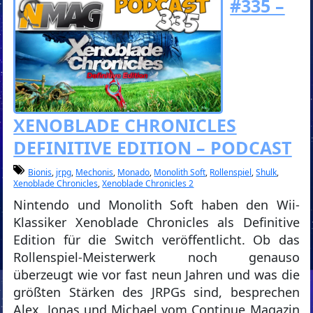
#335 –
XENOBLADE CHRONICLES
DEFINITIVE EDITION – PODCAST
Bionis
,
jrpg
,
Mechonis
,
Monado
,
Monolith Soft
,
Rollenspiel
,
Shulk
,
Xenoblade Chronicles
,
Xenoblade Chronicles 2
Nintendo und Monolith Soft haben den Wii-
Klassiker Xenoblade Chronicles als Definitive
Edition für die Switch veröffentlicht. Ob das
Rollenspiel-Meisterwerk noch genauso
überzeugt wie vor fast neun Jahren und was die
größten Stärken des JRPGs sind, besprechen
Alex, Jonas und Michael vom Continue Magazin