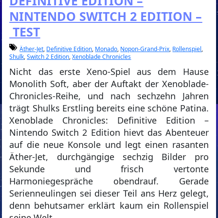
DEFINITIVE EDITION –
NINTENDO SWITCH 2 EDITION –
TEST
Äther-Jet
,
Definitive Edition
,
Monado
,
Nopon-Grand-Prix
,
Rollenspiel
,
Shulk
,
Switch 2 Edition
,
Xenoblade Chronicles
Nicht das erste Xeno-Spiel aus dem Hause
Monolith Soft, aber der Auftakt der Xenoblade-
Chronicles-Reihe, und nach sechzehn Jahren
trägt Shulks Erstling bereits eine schöne Patina.
Xenoblade Chronicles: Definitive Edition –
Nintendo Switch 2 Edition hievt das Abenteuer
auf die neue Konsole und legt einen rasanten
Äther-Jet, durchgängige sechzig Bilder pro
Sekunde und frisch vertonte
Harmoniegespräche obendrauf. Gerade
Serienneulingen sei dieser Teil ans Herz gelegt,
denn behutsamer erklärt kaum ein Rollenspiel
seine Welt.