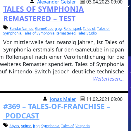
Alexander Geisler
03.04.2023 09:00
TALES OF SYMPHONIA
REMASTERED – TEST
Bandai Namco
,
GameCube
,
jrpg
,
Rollenspiel
,
Tales of
,
Tales of
Symphonia
,
Tales of Symphonia Remastered
,
Tales Studio
Vor mittlerweile fast zwanzig Jahren, ist Tales of
Symphonia erstmals für den GameCube in Japan
Rollenspiel nach einer Veröffentlichung für die
 weiteres Remaster spendiert. Tales of Symphonia
uf Nintendo Switch jedoch deutliche technische
Weiterlesen…
Jonas Maier
11.02.2021 09:00
#369 – TALES-OF-FRANCHISE –
PODCAST
Abyss
,
Anime
,
jrpg
,
Symphonia
,
Tales of
,
Vesperia