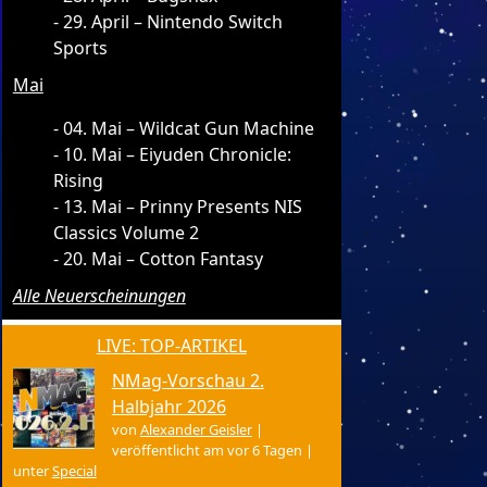
29. April – Nintendo Switch
Sports
Mai
04. Mai – Wildcat Gun Machine
10. Mai – Eiyuden Chronicle:
Rising
13. Mai – Prinny Presents NIS
Classics Volume 2
20. Mai – Cotton Fantasy
Alle Neuerscheinungen
LIVE: TOP-ARTIKEL
NMag-Vorschau 2.
Halbjahr 2026
von
Alexander Geisler
|
veröffentlicht am vor 6 Tagen
|
unter
Special