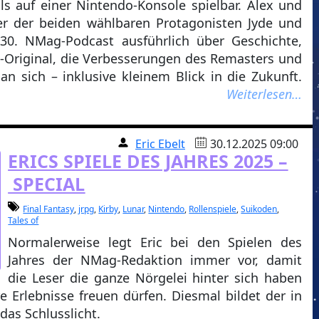
als auf einer Nintendo-Konsole spielbar. Alex und
r der beiden wählbaren Protagonisten Jyde und
630. NMag-Podcast ausführlich über Geschichte,
-Original, die Verbesserungen des Remasters und
an sich – inklusive kleinem Blick in die Zukunft.
Weiterlesen…
Eric Ebelt
30.12.2025 09:00
ERICS SPIELE DES JAHRES 2025 –
SPECIAL
Final Fantasy
,
jrpg
,
Kirby
,
Lunar
,
Nintendo
,
Rollenspiele
,
Suikoden
,
Tales of
Normalerweise legt Eric bei den Spielen des
Jahres der NMag-Redaktion immer vor, damit
die Leser die ganze Nörgelei hinter sich haben
e Erlebnisse freuen dürfen. Diesmal bildet der in
das Schlusslicht.