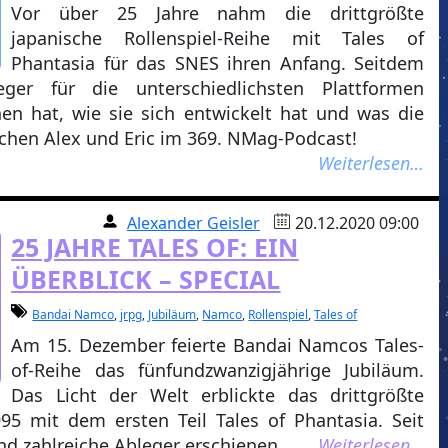
Vor über 25 Jahre nahm die drittgrößte
japanische Rollenspiel-Reihe mit Tales of
Phantasia für das SNES ihren Anfang. Seitdem
ger für die unterschiedlichsten Plattformen
en hat, wie sie sich entwickelt hat und was die
echen Alex und Eric im 369. NMag-Podcast!
Weiterlesen…
Alexander Geisler
20.12.2020 09:00
25 JAHRE TALES OF: EIN
ÜBERBLICK – SPECIAL
Bandai Namco
,
jrpg
,
Jubiläum
,
Namco
,
Rollenspiel
,
Tales of
Am 15. Dezember feierte Bandai Namcos Tales-
of-Reihe das fünfundzwanzigjährige Jubiläum.
Das Licht der Welt erblickte das drittgrößte
995 mit dem ersten Teil Tales of Phantasia. Seit
nd zahlreiche Ableger erschienen.
Weiterlesen…