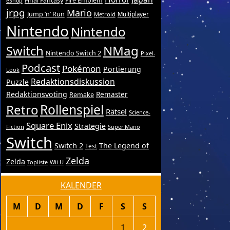
Final Fantasy
Fire Emblem
eShop
jrpg
Mario
Jump ’n’ Run
Metroid
Multiplayer
Nintendo
Nintendo
Switch
NMag
Nintendo Switch 2
Pixel-
Podcast
Pokémon
Portierung
Look
Redaktionsdiskussion
Puzzle
Redaktionsvoting
Remake
Remaster
Retro
Rollenspiel
Rätsel
Science-
Square Enix
Strategie
Fiction
Super Mario
Switch
Switch 2
The Legend of
Test
Zelda
Zelda
Topliste
Wii U
KALENDER
M
D
M
D
F
S
S
1
2