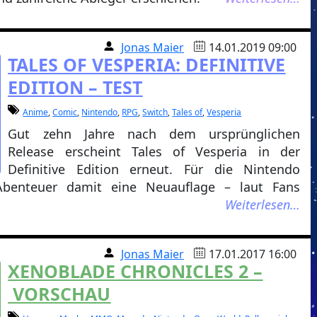
Jonas Maier
14.01.2019 09:00
TALES OF VESPERIA: DEFINITIVE
EDITION – TEST
Anime
,
Comic
,
Nintendo
,
RPG
,
Switch
,
Tales of
,
Vesperia
Gut zehn Jahre nach dem ursprünglichen
Release erscheint Tales of Vesperia in der
Definitive Edition erneut. Für die Nintendo
-Abenteuer damit eine Neuauflage – laut Fans
Weiterlesen…
Jonas Maier
17.01.2017 16:00
XENOBLADE CHRONICLES 2 –
VORSCHAU