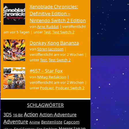
Xenoblade Chronicles:
Definitive Edition –
Nintendo Switch 2 Edition
von
Arne Ruddat
|
veröffentlicht
am vor 5 Tagen
|
unter
Test
,
Test Switch 2
Donkey Kong Bananza
von
Sören Jacobsen
|
veröffentlicht am vor 2 Wochen
|
unter
Test
,
Test Switch 2
#657 – Star Fox
von
NMag Redaktion
|
veröffentlicht am vor 2 Wochen
|
unter
Podcast
,
Podcast Switch 2
SCHLAGWÖRTER
Action
3DS
Action-Adventure
16-Bit
Adventure
Bestenliste
Capcom
Anime
Horror
Japan