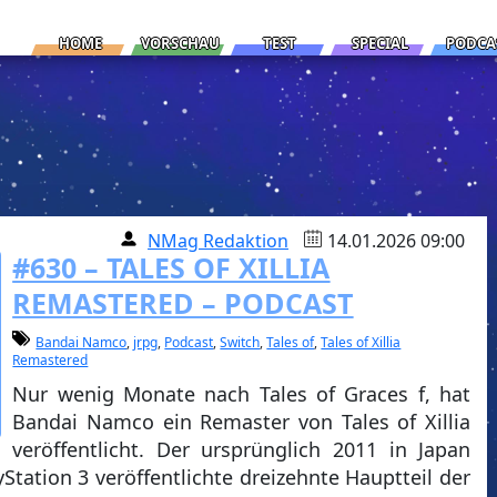
HOME
VORSCHAU
TEST
SPECIAL
PODCA
NMag Redaktion
14.01.2026 09:00
#630 – TALES OF XILLIA
REMASTERED – PODCAST
Bandai Namco
,
jrpg
,
Podcast
,
Switch
,
Tales of
,
Tales of Xillia
Remastered
Nur wenig Monate nach Tales of Graces f, hat
Bandai Namco ein Remaster von Tales of Xillia
veröffentlicht. Der ursprünglich 2011 in Japan
Station 3 veröffentlichte dreizehnte Hauptteil der