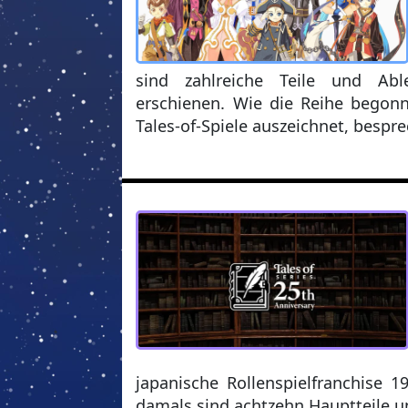
sind zahlreiche Teile und Able
erschienen. Wie die Reihe begonn
Tales-of-Spiele auszeichnet, bespr
japanische Rollenspielfranchise 1
damals sind achtzehn Hauptteile u