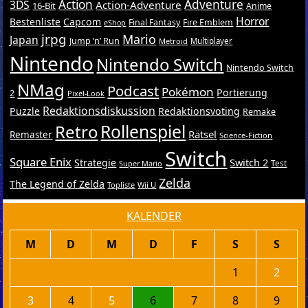
Action
Adventure
3DS
Action-Adventure
16-Bit
Anime
Horror
Bestenliste
Capcom
Final Fantasy
Fire Emblem
eShop
jrpg
Mario
Japan
Jump ’n’ Run
Metroid
Multiplayer
Nintendo
Nintendo Switch
Nintendo Switch
NMag
Podcast
Pokémon
Portierung
2
Pixel-Look
Redaktionsdiskussion
Puzzle
Redaktionsvoting
Remake
Retro
Rollenspiel
Rätsel
Remaster
Science-Fiction
Switch
Square Enix
Switch 2
Strategie
Test
Super Mario
Zelda
The Legend of Zelda
Topliste
Wii U
KALENDER
M
D
M
D
F
S
S
1
2
3
4
5
6
7
8
9