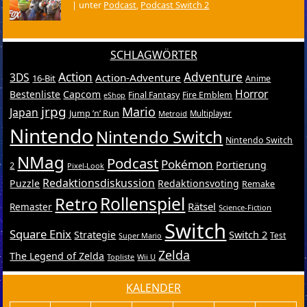
|
unter
Podcast
,
Podcast Switch 2
SCHLAGWÖRTER
Action
Adventure
3DS
Action-Adventure
16-Bit
Anime
Horror
Bestenliste
Capcom
Final Fantasy
Fire Emblem
eShop
jrpg
Mario
Japan
Jump ’n’ Run
Metroid
Multiplayer
Nintendo
Nintendo Switch
Nintendo Switch
NMag
Podcast
Pokémon
Portierung
2
Pixel-Look
Redaktionsdiskussion
Puzzle
Redaktionsvoting
Remake
Retro
Rollenspiel
Rätsel
Remaster
Science-Fiction
Switch
Square Enix
Switch 2
Strategie
Test
Super Mario
Zelda
The Legend of Zelda
Topliste
Wii U
KALENDER