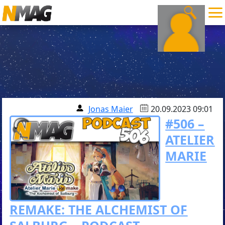
Jonas Maier
20.09.2023 09:01
#506 –
ATELIER
MARIE
REMAKE: THE ALCHEMIST OF