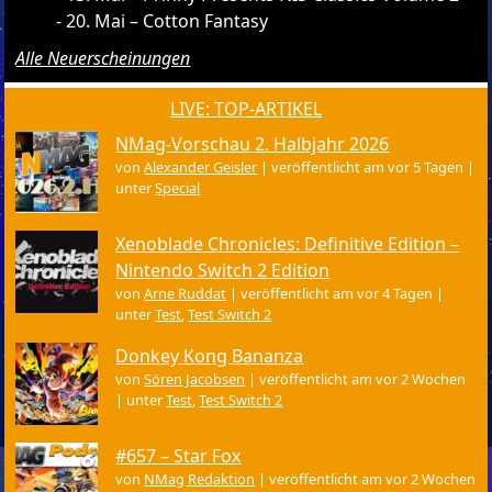
20. Mai – Cotton Fantasy
Alle Neuerscheinungen
LIVE: TOP-ARTIKEL
NMag-Vorschau 2. Halbjahr 2026
von
Alexander Geisler
|
veröffentlicht am vor 5 Tagen
|
unter
Special
Xenoblade Chronicles: Definitive Edition –
Nintendo Switch 2 Edition
von
Arne Ruddat
|
veröffentlicht am vor 4 Tagen
|
unter
Test
,
Test Switch 2
Donkey Kong Bananza
von
Sören Jacobsen
|
veröffentlicht am vor 2 Wochen
|
unter
Test
,
Test Switch 2
#657 – Star Fox
von
NMag Redaktion
|
veröffentlicht am vor 2 Wochen