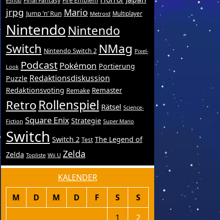
Final Fantasy
Fire Emblem
eShop
jrpg
Mario
Jump ’n’ Run
Metroid
Multiplayer
Nintendo
Nintendo
Switch
NMag
Nintendo Switch 2
Pixel-
Podcast
Pokémon
Portierung
Look
Redaktionsdiskussion
Puzzle
Redaktionsvoting
Remake
Remaster
Retro
Rollenspiel
Rätsel
Science-
Square Enix
Strategie
Fiction
Super Mario
Switch
Switch 2
The Legend of
Test
Zelda
Zelda
Topliste
Wii U
KALENDER
M
D
M
D
F
S
S
1
2