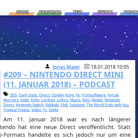
HOME
VORSCHAU
TEST
SPECIAL
PODCA
Jonas Maier
18.01.2018 10:05
#209 – NINTENDO DIRECT MINI
(11. JANUAR 2018) – PODCAST
3DS
,
Dark Souls
,
Direct
,
Donkey Kong
,
Fe
,
Fromsoftware
,
Hyrule
Warriors
,
Indie
,
Kirby
,
Lordran
,
Lothric
,
Mario
,
Mini
,
Nindie
,
Nintendo
Direct
,
Nintendo Switch
,
Rabbids
,
SNK
,
Splatoon
,
The World Ends with You
,
Tropical Freeze
,
Video
,
Ys
,
Zelda
Am 11. Januar 2018 war es nach längerer
endo hat eine neue Direct veröffentlicht. Statt
o-Formats handelte es sich jedoch nur um eine