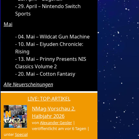
29. April – Nintendo Switch
Sports
Mai
04. Mai – Wildcat Gun Machine
10. Mai – Eiyuden Chronicle:
Rising
13. Mai – Prinny Presents NIS
Classics Volume 2
20. Mai – Cotton Fantasy
Alle Neuerscheinungen
LIVE: TOP-ARTIKEL
NMag-Vorschau 2.
Halbjahr 2026
von
Alexander Geisler
|
veröffentlicht am vor 6 Tagen
|
unter
Special