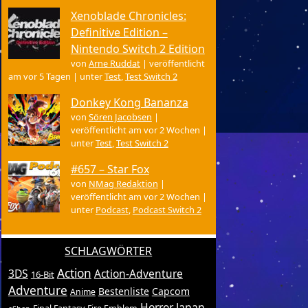
Xenoblade Chronicles:
Definitive Edition –
Nintendo Switch 2 Edition
von
Arne Ruddat
|
veröffentlicht
am vor 5 Tagen
|
unter
Test
,
Test Switch 2
Donkey Kong Bananza
von
Sören Jacobsen
|
veröffentlicht am vor 2 Wochen
|
unter
Test
,
Test Switch 2
#657 – Star Fox
von
NMag Redaktion
|
veröffentlicht am vor 2 Wochen
|
unter
Podcast
,
Podcast Switch 2
SCHLAGWÖRTER
Action
3DS
Action-Adventure
16-Bit
Adventure
Bestenliste
Capcom
Anime
Horror
Japan