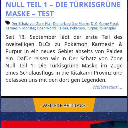
NULL TEIL 1 – DIE TÜRKISGRÜNE
MASKE – TEST
Der Schatz von Zone Null
,
Die türkisgrüne Maske
,
DLC
,
Game Freak
,
Karmesin
,
Monster
,
Open World
,
Paldea
,
Pokémon
,
Purpur
,
Rollenspiel
Seit 13. September lädt der erste Teil des
zweiteiligen DLCs zu Pokémon Karmesin &
Purpur in ein neues Gebiet abseits von Paldea
ein. Dafür reisen wir in Der Schatz von Zone
Null Teil 1: Die Türkisgrüne Maske im Zuge
eines Schulausflugs in die Kitakami-Provinz und
befassen uns mit den dortigen Legenden.
Weiterlesen…
- WEITERE BEITRÄGE -