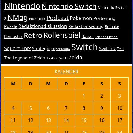
Nintendo
Nintendo Switch
Nintendo Switch
NMag
Podcast
Pokémon
Portierung
2
Pixel-Look
Redaktionsdiskussion
Puzzle
Redaktionsvoting
Remake
Retro
Rollenspiel
Rätsel
Remaster
Science-Fiction
Switch
Square Enix
Switch 2
Strategie
Test
Super Mario
Zelda
The Legend of Zelda
Topliste
Wii U
KALENDER
M
D
M
D
F
S
S
1
2
3
4
5
6
7
8
9
10
11
12
13
14
15
16
17
18
19
20
21
22
23
24