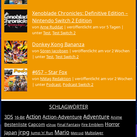
Xenoblade Chronicles: Definitive Edition –
Nintendo Switch 2 Edition
von
Arne Ruddat
|
veröffentlicht am vor 5 Tagen
|
unter
Test
,
Test Switch 2
Donkey Kong Bananza
von
Sören Jacobsen
|
veröffentlicht am vor 2 Wochen
|
unter
Test
,
Test Switch 2
#657 – Star Fox
von
NMag Redaktion
|
veröffentlicht am vor 2 Wochen
|
unter
Podcast
,
Podcast Switch 2
SCHLAGWÖRTER
Action
Adventure
3DS
Action-Adventure
16-Bit
Anime
Horror
Bestenliste
Capcom
Final Fantasy
Fire Emblem
eShop
jrpg
Mario
Japan
Jump ’n’ Run
Metroid
Multiplayer