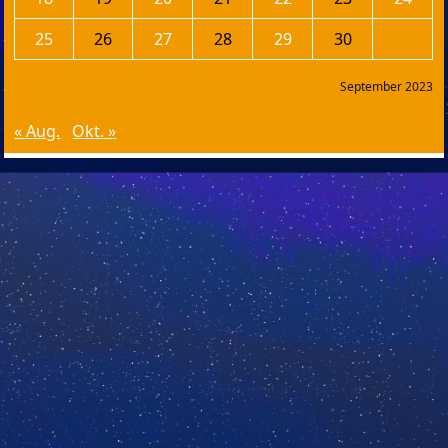
25
26
27
28
29
30
September 2023
« Aug.
Okt. »