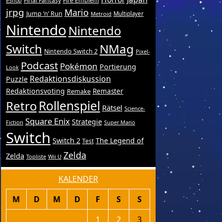
Final Fantasy
Fire Emblem
eShop
jrpg
Mario
Jump ’n’ Run
Metroid
Multiplayer
Nintendo
Nintendo
Switch
NMag
Nintendo Switch 2
Pixel-
Podcast
Pokémon
Portierung
Look
Redaktionsdiskussion
Puzzle
Redaktionsvoting
Remake
Remaster
Retro
Rollenspiel
Rätsel
Science-
Square Enix
Strategie
Fiction
Super Mario
Switch
Switch 2
The Legend of
Test
Zelda
Zelda
Topliste
Wii U
KALENDER
M
D
M
D
F
S
S
1
2
3