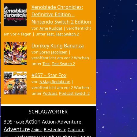
Xenoblade Chronicles:
Definitive Edition –
Nintendo Switch 2 Edition
von
Arne Ruddat
|
veröffentlicht
am vor 4 Tagen
|
unter
Test
,
Test Switch 2
Donkey Kong Bananza
von
Sören Jacobsen
|
veröffentlicht am vor 2 Wochen
|
unter
Test
,
Test Switch 2
#657 – Star Fox
von
NMag Redaktion
|
veröffentlicht am vor 2 Wochen
|
unter
Podcast
,
Podcast Switch 2
SCHLAGWÖRTER
Action
3DS
Action-Adventure
16-Bit
Adventure
Bestenliste
Capcom
Anime
Horror
Japan