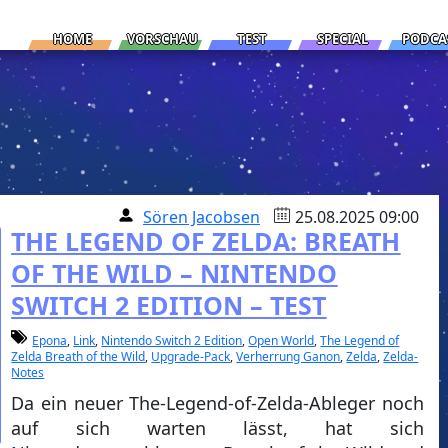
HOME
VORSCHAU
TEST
SPECIAL
PODCA
Sören Jacobsen
25.08.2025 09:00
THE LEGEND OF ZELDA: BREATH
OF THE WILD – NINTENDO
SWITCH 2 EDITION – TEST
Epona
,
Link
,
Nintendo Switch 2 Edition
,
Open World
,
The Legend of
Zelda Breath of the Wild
,
Upgrade-Pack
,
Verherrung Ganon
,
Zelda
,
Zelda-
Notes
Da ein neuer The-Legend-of-Zelda-Ableger noch
auf sich warten lässt, hat sich