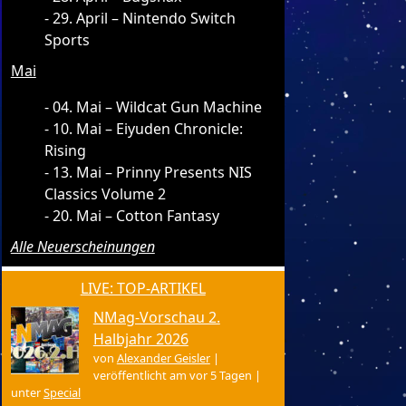
29. April – Nintendo Switch
Sports
Mai
04. Mai – Wildcat Gun Machine
10. Mai – Eiyuden Chronicle:
Rising
13. Mai – Prinny Presents NIS
Classics Volume 2
20. Mai – Cotton Fantasy
Alle Neuerscheinungen
LIVE: TOP-ARTIKEL
NMag-Vorschau 2.
Halbjahr 2026
von
Alexander Geisler
|
veröffentlicht am vor 5 Tagen
|
unter
Special