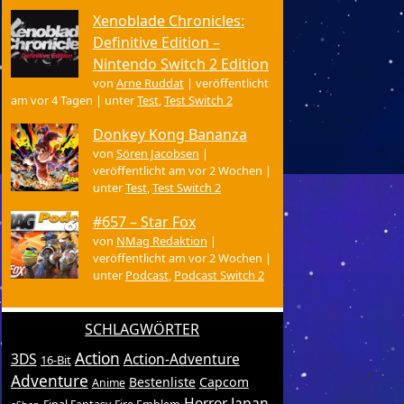
Xenoblade Chronicles:
Definitive Edition –
Nintendo Switch 2 Edition
von
Arne Ruddat
|
veröffentlicht
am vor 4 Tagen
|
unter
Test
,
Test Switch 2
Donkey Kong Bananza
von
Sören Jacobsen
|
veröffentlicht am vor 2 Wochen
|
unter
Test
,
Test Switch 2
#657 – Star Fox
von
NMag Redaktion
|
veröffentlicht am vor 2 Wochen
|
unter
Podcast
,
Podcast Switch 2
SCHLAGWÖRTER
Action
3DS
Action-Adventure
16-Bit
Adventure
Bestenliste
Capcom
Anime
Horror
Japan