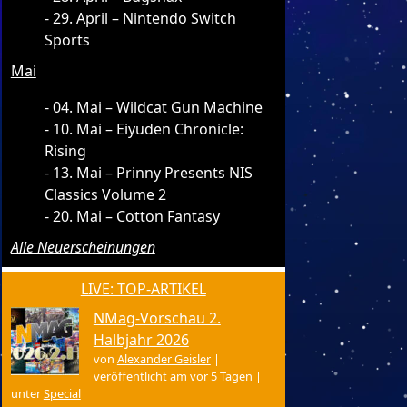
29. April – Nintendo Switch
Sports
Mai
04. Mai – Wildcat Gun Machine
10. Mai – Eiyuden Chronicle:
Rising
13. Mai – Prinny Presents NIS
Classics Volume 2
20. Mai – Cotton Fantasy
Alle Neuerscheinungen
LIVE: TOP-ARTIKEL
NMag-Vorschau 2.
Halbjahr 2026
von
Alexander Geisler
|
veröffentlicht am vor 5 Tagen
|
unter
Special