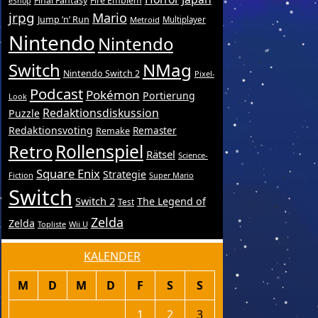
Final Fantasy
Fire Emblem
eShop
jrpg
Mario
Jump ’n’ Run
Metroid
Multiplayer
Nintendo
Nintendo
Switch
NMag
Nintendo Switch 2
Pixel-
Podcast
Pokémon
Portierung
Look
Redaktionsdiskussion
Puzzle
Redaktionsvoting
Remake
Remaster
Retro
Rollenspiel
Rätsel
Science-
Square Enix
Strategie
Fiction
Super Mario
Switch
Switch 2
The Legend of
Test
Zelda
Zelda
Topliste
Wii U
KALENDER
M
D
M
D
F
S
S
1
2
3