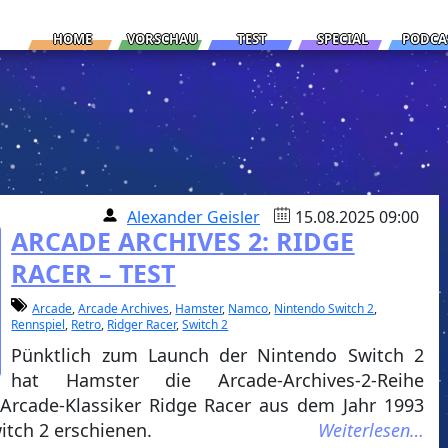
HOME
VORSCHAU
TEST
SPECIAL
PODCA
Alexander Geisler
15.08.2025 09:00
ARCADE ARCHIVES 2: RIDGE
RACER – TEST
Arcade
,
Arcade Archives
,
Hamster
,
Namco
,
Nintendo Switch 2
,
Rennspiel
,
Retro
,
Ridger Racer
,
Switch 2
Pünktlich zum Launch der Nintendo Switch 2
hat Hamster die Arcade-Archives-2-Reihe
er Arcade-Klassiker Ridge Racer aus dem Jahr 1993
itch 2 erschienen.
Weiterlesen…