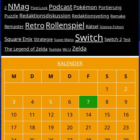
NMag
Podcast
Pokémon
Portierung
2
Pixel-Look
Redaktionsdiskussion
Puzzle
Redaktionsvoting
Remake
Retro
Rollenspiel
Rätsel
Remaster
Science-Fiction
Switch
Square Enix
Switch 2
Strategie
Test
Super Mario
Zelda
The Legend of Zelda
Topliste
Wii U
KALENDER
M
D
M
D
F
S
S
1
2
3
4
5
6
7
8
9
10
11
12
13
14
15
16
17
18
19
20
21
22
23