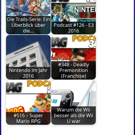
Die Trails-Serie: Ein
Überblick über
Podcast #126 - E3
die…
2016
#348 - Deadly
Nintendo im Jahr
Premonition
2016
(Franchise)
Warum die Wii
#516 – Super
besser als die Wii
Mario RPG
U war