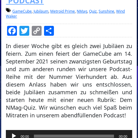
PODCAST
GameCube
,
Jubiläum
,
Metroid Prime
,
NMag
,
Quiz
,
Sunshine
,
Wind
Waker
Facebook
Twitter
Copy
Teilen
Link
In dieser Woche gibt es gleich zwei Jubiläen zu
feiern. Zum einen feiert der GameCube am 14.
September 2021 seinen zwanzigsten Geburtstag
und zum anderen runden wir unsere Podcast-
Reihe mit der Nummer Vierhundert ab. Aus
diesem Anlass haben wir uns entschlossen,
beide Jubiläen zusammen zu schmeißen und
starten heute mit einer neuen Rubrik: Dem
NMag-Quiz. Wir wünschen euch viel Spaß beim
Mitraten in unserem abendfüllenden Podcast!
Audio-
00:00
00:00