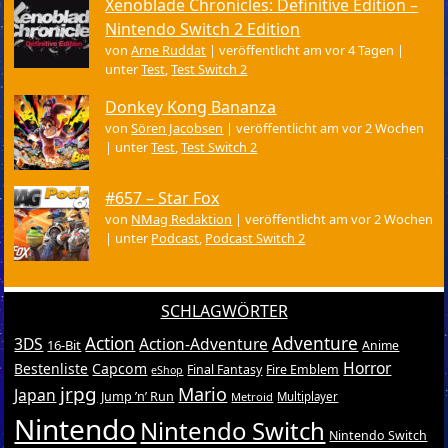
Xenoblade Chronicles: Definitive Edition –
Nintendo Switch 2 Edition
von
Arne Ruddat
|
veröffentlicht am vor 4 Tagen
|
unter
Test
,
Test Switch 2
Donkey Kong Bananza
von
Sören Jacobsen
|
veröffentlicht am vor 2 Wochen
|
unter
Test
,
Test Switch 2
#657 – Star Fox
von
NMag Redaktion
|
veröffentlicht am vor 2 Wochen
|
unter
Podcast
,
Podcast Switch 2
SCHLAGWÖRTER
Action
Adventure
3DS
Action-Adventure
16-Bit
Anime
Horror
Bestenliste
Capcom
Final Fantasy
Fire Emblem
eShop
jrpg
Mario
Japan
Jump ’n’ Run
Metroid
Multiplayer
Nintendo
Nintendo Switch
Nintendo Switch