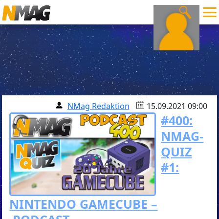
NMag Redaktion
15.09.2021 09:00
#400:
NMAG-
QUIZ
#1:
NINTENDO GAMECUBE –