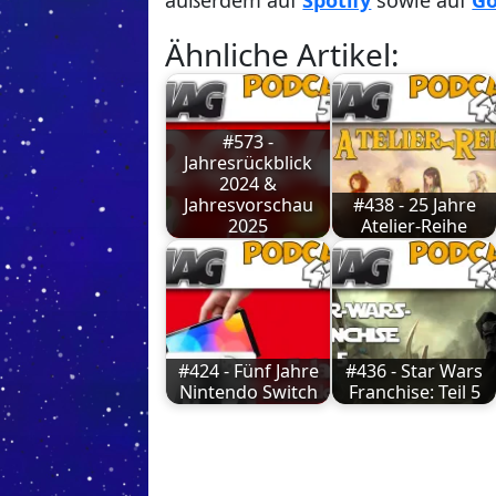
außerdem auf
Spotify
sowie auf
Go
Ähnliche Artikel:
#573 -
Jahresrückblick
2024 &
Jahresvorschau
#438 - 25 Jahre
2025
Atelier-Reihe
#424 - Fünf Jahre
#436 - Star Wars
Nintendo Switch
Franchise: Teil 5