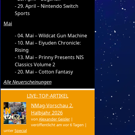
29. April – Nintendo Switch
Sports
Mai
04. Mai – Wildcat Gun Machine
10. Mai – Eiyuden Chronicle:
Rising
13. Mai – Prinny Presents NIS
Classics Volume 2
20. Mai – Cotton Fantasy
Alle Neuerscheinungen
LIVE: TOP-ARTIKEL
NMag-Vorschau 2.
Halbjahr 2026
von
Alexander Geisler
|
veröffentlicht am vor 6 Tagen
|
unter
Special