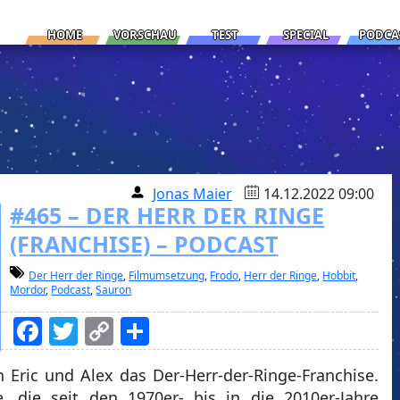
HOME
VORSCHAU
TEST
SPECIAL
PODCA
Jonas Maier
14.12.2022 09:00
#465 – DER HERR DER RINGE
(FRANCHISE) – PODCAST
Der Herr der Ringe
,
Filmumsetzung
,
Frodo
,
Herr der Ringe
,
Hobbit
,
Mordor
,
Podcast
,
Sauron
Facebook
Twitter
Copy
Teilen
Link
Eric und Alex das Der-Herr-der-Ringe-Franchise.
, die seit den 1970er- bis in die 2010er-Jahre