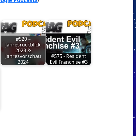
ogle Podcasts
!
#520 –
Jahresrückblick
2023 &
Jahresvorschau
#575 - Resident
2024
Evil Franchise #3