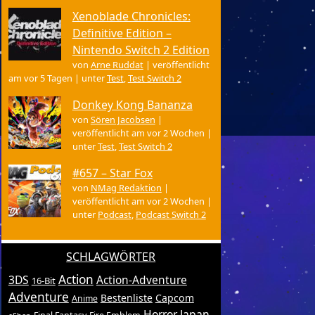
Xenoblade Chronicles:
Definitive Edition –
Nintendo Switch 2 Edition
von
Arne Ruddat
|
veröffentlicht
am vor 5 Tagen
|
unter
Test
,
Test Switch 2
Donkey Kong Bananza
von
Sören Jacobsen
|
veröffentlicht am vor 2 Wochen
|
unter
Test
,
Test Switch 2
#657 – Star Fox
von
NMag Redaktion
|
veröffentlicht am vor 2 Wochen
|
unter
Podcast
,
Podcast Switch 2
SCHLAGWÖRTER
Action
3DS
Action-Adventure
16-Bit
Adventure
Bestenliste
Capcom
Anime
Horror
Japan