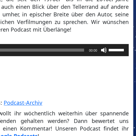
auch einen Blick über den Tellerrand auf andere
umher, in epischer Breite über den Autor, seine
eichen Verfilmungen zu sprechen. Wir wünschen
eren Podcast mit Überlänge!
Pfeiltasten
00:00
Hoch/Runt
benutzen,
um
die
Lautstärke
zu
regeln.
s:
Podcast-Archiv
wollt ihr wöchentlich weiterhin über spannende
enden gehalten werden? Dann bewertet uns
t einen Kommentar! Unseren Podcast findet ihr