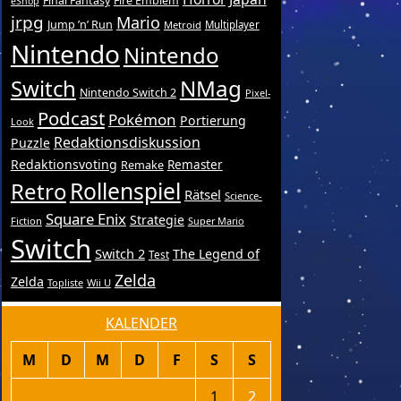
Final Fantasy
Fire Emblem
eShop
jrpg
Mario
Jump ’n’ Run
Metroid
Multiplayer
Nintendo
Nintendo
Switch
NMag
Nintendo Switch 2
Pixel-
Podcast
Pokémon
Portierung
Look
Redaktionsdiskussion
Puzzle
Redaktionsvoting
Remake
Remaster
Retro
Rollenspiel
Rätsel
Science-
Square Enix
Strategie
Fiction
Super Mario
Switch
Switch 2
The Legend of
Test
Zelda
Zelda
Topliste
Wii U
KALENDER
M
D
M
D
F
S
S
1
2