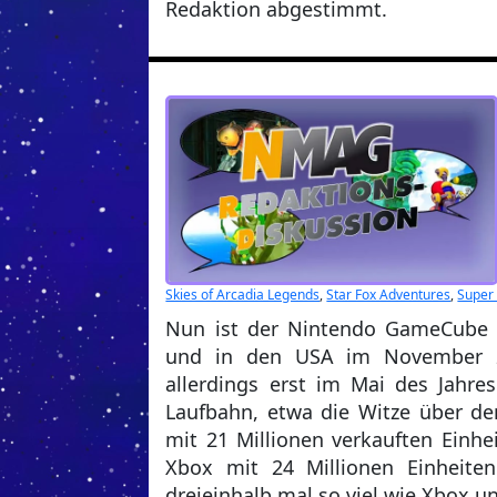
Redaktion abgestimmt.
Skies of Arcadia Legends
,
Star Fox Adventures
,
Super
Nun ist der Nintendo GameCube s
und in den USA im November 2
allerdings erst im Mai des Jahre
Laufbahn, etwa die Witze über de
mit 21 Millionen verkauften Einhe
Xbox mit 24 Millionen Einheiten
dreieinhalb mal so viel wie Xbox