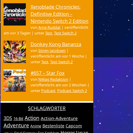
Xenoblade Chronicles:
Definitive Edition –
Nintendo Switch 2 Edition
von
Arne Ruddat
|
veröffentlicht
am vor 3 Tagen
|
unter
Test
,
Test Switch 2
Donkey Kong Bananza
von
Sören Jacobsen
|
veröffentlicht am vor 1 Woche
|
unter
Test
,
Test Switch 2
#657 – Star Fox
von
NMag Redaktion
|
veröffentlicht am vor 2 Wochen
|
unter
Podcast
,
Podcast Switch 2
SCHLAGWÖRTER
Action
3DS
Action-Adventure
16-Bit
Adventure
Bestenliste
Capcom
Anime
Horror
Japan