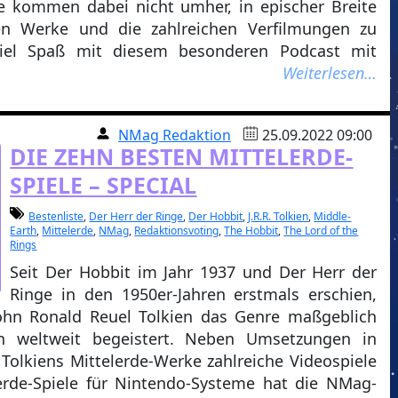
ie kommen dabei nicht umher, in epischer Breite
ten Werke und die zahlreichen Verfilmungen zu
iel Spaß mit diesem besonderen Podcast mit
Weiterlesen…
NMag Redaktion
25.09.2022 09:00
DIE ZEHN BESTEN MITTELERDE-
SPIELE – SPECIAL
Bestenliste
,
Der Herr der Ringe
,
Der Hobbit
,
J.R.R. Tolkien
,
Middle-
Earth
,
Mittelerde
,
NMag
,
Redaktionsvoting
,
The Hobbit
,
The Lord of the
Rings
Seit Der Hobbit im Jahr 1937 und Der Herr der
Ringe in den 1950er-Jahren erstmals erschien,
ohn Ronald Reuel Tolkien das Genre maßgeblich
n weltweit begeistert. Neben Umsetzungen in
Tolkiens Mittelerde-Werke zahlreiche Videospiele
lerde-Spiele für Nintendo-Systeme hat die NMag-