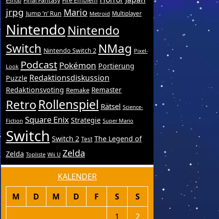
Final Fantasy
Fire Emblem
eShop
jrpg
Mario
Jump ’n’ Run
Metroid
Multiplayer
Nintendo
Nintendo
Switch
NMag
Nintendo Switch 2
Pixel-
Podcast
Pokémon
Portierung
Look
Redaktionsdiskussion
Puzzle
Redaktionsvoting
Remake
Remaster
Retro
Rollenspiel
Rätsel
Science-
Square Enix
Strategie
Fiction
Super Mario
Switch
Switch 2
The Legend of
Test
Zelda
Zelda
Topliste
Wii U
KALENDER
M
D
M
D
F
S
S
1
2