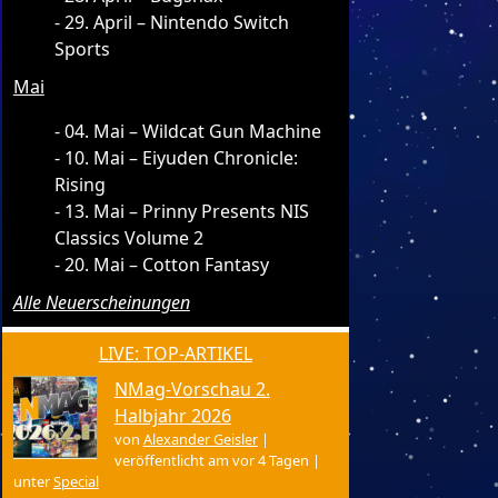
29. April – Nintendo Switch
Sports
Mai
04. Mai – Wildcat Gun Machine
10. Mai – Eiyuden Chronicle:
Rising
13. Mai – Prinny Presents NIS
Classics Volume 2
20. Mai – Cotton Fantasy
Alle Neuerscheinungen
LIVE: TOP-ARTIKEL
NMag-Vorschau 2.
Halbjahr 2026
von
Alexander Geisler
|
veröffentlicht am vor 4 Tagen
|
unter
Special