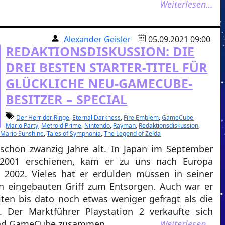
Weiterlesen…
Alexander Geisler
05.09.2021 09:00
REDAKTIONSDISKUSSION: DIE
DREI BESTEN STARTER-TITEL FÜR
GLÜCKLICHE NEU-GAMECUBE-
BESITZER – SPECIAL
Der Herr der Ringe
,
Eternal Darkness
,
Fire Emblem
,
GameCube
,
Mario Party
,
Metroid Prime
,
Nintendo
,
Rayman
,
Redaktionsdiskussion
,
 Mario Sunshine
,
Tales of Symphonia
,
The Legend of Zelda
chon zwanzig Jahre alt. In Japan im September
001 erschienen, kam er zu uns nach Europa
s 2002. Vieles hat er erdulden müssen in seiner
n eingebauten Griff zum Entsorgen. Auch war er
iten bis dato noch etwas weniger gefragt als die
. Der Marktführer Playstation 2 verkaufte sich
 und GameCube zusammen.
Weiterlesen…