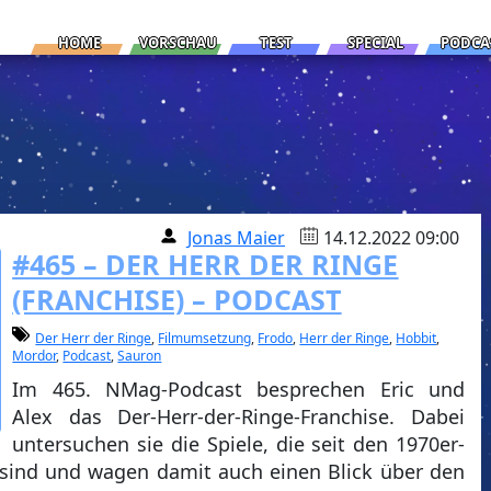
HOME
VORSCHAU
TEST
SPECIAL
PODCA
Jonas Maier
14.12.2022 09:00
#465 – DER HERR DER RINGE
(FRANCHISE) – PODCAST
Der Herr der Ringe
,
Filmumsetzung
,
Frodo
,
Herr der Ringe
,
Hobbit
,
Mordor
,
Podcast
,
Sauron
Im 465. NMag-Podcast besprechen Eric und
Alex das Der-Herr-der-Ringe-Franchise. Dabei
untersuchen sie die Spiele, die seit den 1970er-
n sind und wagen damit auch einen Blick über den