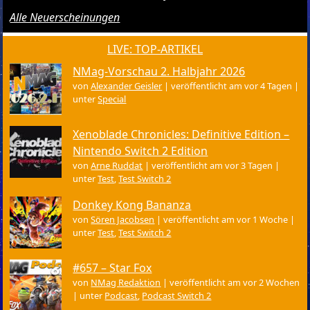
Alle Neuerscheinungen
LIVE: TOP-ARTIKEL
NMag-Vorschau 2. Halbjahr 2026
von
Alexander Geisler
|
veröffentlicht am vor 4 Tagen
|
unter
Special
Xenoblade Chronicles: Definitive Edition –
Nintendo Switch 2 Edition
von
Arne Ruddat
|
veröffentlicht am vor 3 Tagen
|
unter
Test
,
Test Switch 2
Donkey Kong Bananza
von
Sören Jacobsen
|
veröffentlicht am vor 1 Woche
|
unter
Test
,
Test Switch 2
#657 – Star Fox
von
NMag Redaktion
|
veröffentlicht am vor 2 Wochen
|
unter
Podcast
,
Podcast Switch 2