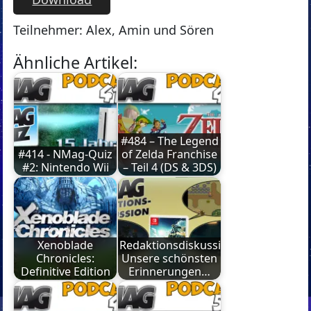
Teilnehmer: Alex, Amin und Sören
Ähnliche Artikel:
#484 – The Legend
#414 - NMag-Quiz
of Zelda Franchise
#2: Nintendo Wii
– Teil 4 (DS & 3DS)
Xenoblade
Redaktionsdiskussion:
Chronicles:
Unsere schönsten
Definitive Edition
Erinnerungen…