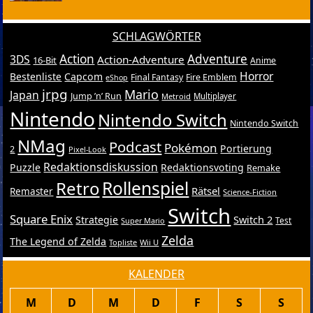
SCHLAGWÖRTER
Action
Adventure
3DS
Action-Adventure
16-Bit
Anime
Horror
Bestenliste
Capcom
Final Fantasy
Fire Emblem
eShop
jrpg
Mario
Japan
Jump ’n’ Run
Metroid
Multiplayer
Nintendo
Nintendo Switch
Nintendo Switch
NMag
Podcast
Pokémon
Portierung
2
Pixel-Look
Redaktionsdiskussion
Puzzle
Redaktionsvoting
Remake
Retro
Rollenspiel
Rätsel
Remaster
Science-Fiction
Switch
Square Enix
Switch 2
Strategie
Test
Super Mario
Zelda
The Legend of Zelda
Topliste
Wii U
KALENDER
M
D
M
D
F
S
S