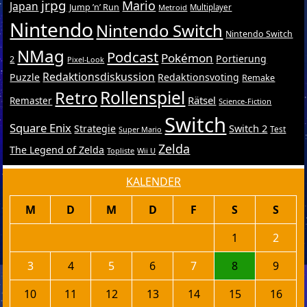
jrpg
Mario
Japan
Jump ’n’ Run
Metroid
Multiplayer
Nintendo
Nintendo Switch
Nintendo Switch
NMag
Podcast
Pokémon
Portierung
2
Pixel-Look
Redaktionsdiskussion
Puzzle
Redaktionsvoting
Remake
Retro
Rollenspiel
Rätsel
Remaster
Science-Fiction
Switch
Square Enix
Switch 2
Strategie
Test
Super Mario
Zelda
The Legend of Zelda
Topliste
Wii U
KALENDER
M
D
M
D
F
S
S
1
2
3
4
5
6
7
8
9
10
11
12
13
14
15
16