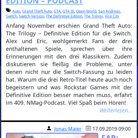
EDITION – PODCAST
Auto
,
Grand Theft Auto
,
GTA
,
GTA III
,
Open World
,
San Andreas
,
Switch
,
Switch-Version
,
The Definitive Edition
,
The Trilogy
,
Vice City
Anfang November erschien Grand Theft Auto:
The Trilogy – Definitive Edition für die Switch.
Alex und Eric, wohlgemerkt Fans der drei
enthaltenen Spiele, sprechen über ihre
Erinnerungen mit den drei Klassikern. Zudem
diskutieren sie fleißig die Probleme, unter
denen nicht nur die Switch-Fassung zu leiden
hat. Warum die drei Retro-Titel heute auch noch
begeistern und was Rockstar Games mit der
Definitive Edition besser machen muss, erfahrt
im 409. NMag-Podcast. Viel Spaß beim Hören!
Weiterlesen…
Jonas Maier
17.09.2019 09:00
FAR: