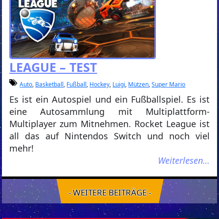
LEAGUE – TEST
Auto
,
Basketball
,
Fußball
,
Hockey
,
Luigi
,
Mützen
,
Super Mario
Es ist ein Autospiel und ein Fußballspiel. Es ist
eine Autosammlung mit Multiplattform-
Multiplayer zum Mitnehmen. Rocket League ist
all das auf Nintendos Switch und noch viel
mehr!
Weiterlesen…
- WEITERE BEITRÄGE -