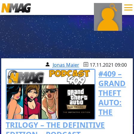
Jonas Maier
17.11.2021 09:00
#409 –
GRAND
THEFT
AUTO:
THE
TRILOGY – THE DEFINITIVE