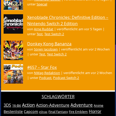
unter
Special
Xenoblade Chronicles: Definitive Edition –
Nintendo Switch 2 Edition
von
Arne Ruddat
|
veröffentlicht am vor 5 Tagen
|
unter
Test
,
Test Switch 2
Donkey Kong Bananza
von
Sören Jacobsen
|
veröffentlicht am vor 2 Wochen
|
unter
Test
,
Test Switch 2
#657 – Star Fox
von
NMag Redaktion
|
veröffentlicht am vor 2 Wochen
|
unter
Podcast
,
Podcast Switch 2
SCHLAGWÖRTER
Action
Adventure
3DS
Action-Adventure
16-Bit
Anime
Horror
Bestenliste
Capcom
Final Fantasy
Fire Emblem
eShop