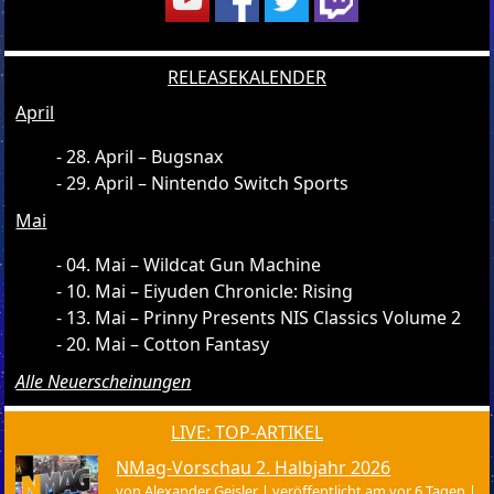
RELEASEKALENDER
April
28. April – Bugsnax
29. April – Nintendo Switch Sports
Mai
04. Mai – Wildcat Gun Machine
10. Mai – Eiyuden Chronicle: Rising
13. Mai – Prinny Presents NIS Classics Volume 2
20. Mai – Cotton Fantasy
Alle Neuerscheinungen
LIVE: TOP-ARTIKEL
NMag-Vorschau 2. Halbjahr 2026
von
Alexander Geisler
|
veröffentlicht am vor 6 Tagen
|