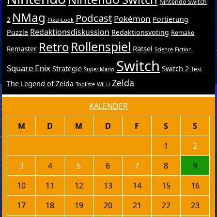
Nintendo Switch
NMag
Podcast
Pokémon
Portierung
2
Pixel-Look
Redaktionsdiskussion
Puzzle
Redaktionsvoting
Remake
Retro
Rollenspiel
Rätsel
Remaster
Science-Fiction
Switch
Square Enix
Switch 2
Strategie
Test
Super Mario
Zelda
The Legend of Zelda
Topliste
Wii U
KALENDER
M
D
M
D
F
S
S
1
2
3
4
5
6
7
8
9
10
11
12
13
14
15
16
17
18
19
20
21
22
23