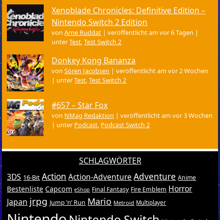
Xenoblade Chronicles: Definitive Edition –
Nintendo Switch 2 Edition
von
Arne Ruddat
|
veröffentlicht am vor 6 Tagen
|
unter
Test
,
Test Switch 2
Donkey Kong Bananza
von
Sören Jacobsen
|
veröffentlicht am vor 2 Wochen
|
unter
Test
,
Test Switch 2
#657 – Star Fox
von
NMag Redaktion
|
veröffentlicht am vor 3 Wochen
|
unter
Podcast
,
Podcast Switch 2
SCHLAGWÖRTER
Action
Adventure
3DS
Action-Adventure
16-Bit
Anime
Horror
Bestenliste
Capcom
Final Fantasy
Fire Emblem
eShop
jrpg
Mario
Japan
Jump ’n’ Run
Metroid
Multiplayer
Nintendo
Nintendo Switch