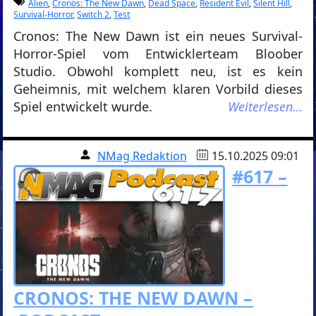
Alien
,
Cronos: The New Dawn
,
Dead Space
,
Resident Evil
,
Silent Hill
,
Survival-Horror
,
Switch 2
,
Test
Cronos: The New Dawn ist ein neues Survival-
Horror-Spiel vom Entwicklerteam Bloober
Studio. Obwohl komplett neu, ist es kein
Geheimnis, mit welchem klaren Vorbild dieses
Spiel entwickelt wurde.
Weiterlesen…
NMag Redaktion
15.10.2025 09:01
#617 –
CRONOS: THE NEW DAWN –