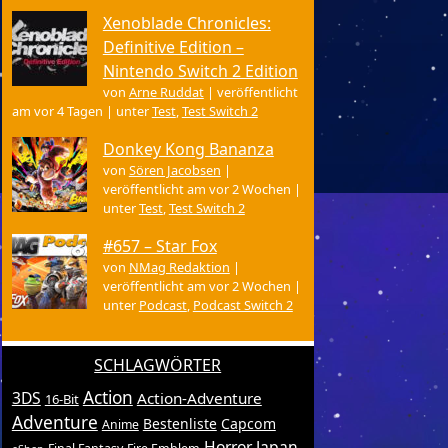
Xenoblade Chronicles:
Definitive Edition –
Nintendo Switch 2 Edition
von
Arne Ruddat
|
veröffentlicht
am vor 4 Tagen
|
unter
Test
,
Test Switch 2
Donkey Kong Bananza
von
Sören Jacobsen
|
veröffentlicht am vor 2 Wochen
|
unter
Test
,
Test Switch 2
#657 – Star Fox
von
NMag Redaktion
|
veröffentlicht am vor 2 Wochen
|
unter
Podcast
,
Podcast Switch 2
SCHLAGWÖRTER
Action
3DS
Action-Adventure
16-Bit
Adventure
Bestenliste
Capcom
Anime
Horror
Japan