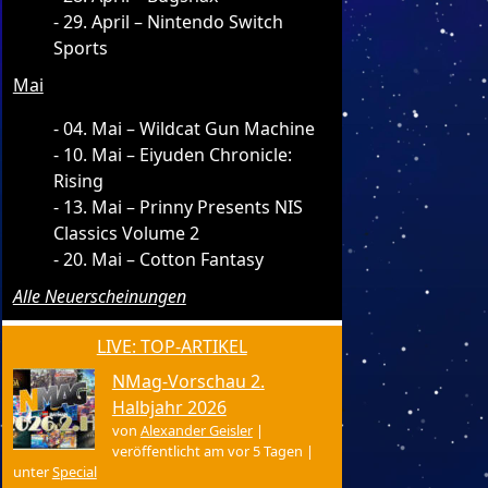
29. April – Nintendo Switch
Sports
Mai
04. Mai – Wildcat Gun Machine
10. Mai – Eiyuden Chronicle:
Rising
13. Mai – Prinny Presents NIS
Classics Volume 2
20. Mai – Cotton Fantasy
Alle Neuerscheinungen
LIVE: TOP-ARTIKEL
NMag-Vorschau 2.
Halbjahr 2026
von
Alexander Geisler
|
veröffentlicht am vor 5 Tagen
|
unter
Special