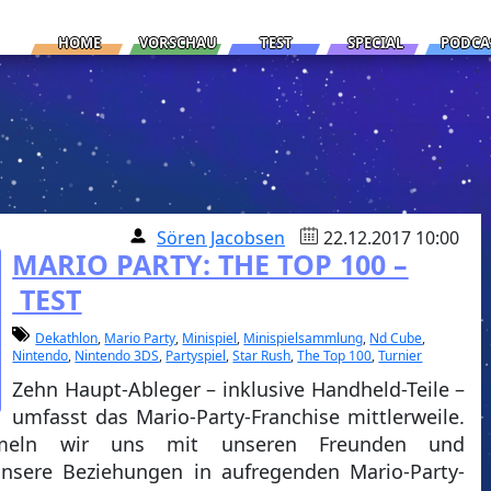
HOME
VORSCHAU
TEST
SPECIAL
PODCA
Sören Jacobsen
22.12.2017 10:00
MARIO PARTY: THE TOP 100 –
TEST
Dekathlon
,
Mario Party
,
Minispiel
,
Minispielsammlung
,
Nd Cube
,
Nintendo
,
Nintendo 3DS
,
Partyspiel
,
Star Rush
,
The Top 100
,
Turnier
Zehn Haupt-Ableger – inklusive Handheld-Teile –
umfasst das Mario-Party-Franchise mittlerweile.
meln wir uns mit unseren Freunden und
unsere Beziehungen in aufregenden Mario-Party-