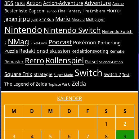
Action
Adventure
3DS
Action-Adventure
16-Bit
Anime
Horror
Bestenliste
Capcom
Final Fantasy
Fire Emblem
eShop
jrpg
Mario
Japan
Jump ’n’ Run
Metroid
Multiplayer
Nintendo
Nintendo Switch
Nintendo Switch
NMag
Podcast
Pokémon
Portierung
2
Pixel-Look
Redaktionsdiskussion
Puzzle
Redaktionsvoting
Remake
Retro
Rollenspiel
Rätsel
Remaster
Science-Fiction
Switch
Square Enix
Switch 2
Strategie
Test
Super Mario
Zelda
The Legend of Zelda
Topliste
Wii U
KALENDER
M
D
M
D
F
S
S
1
2
3
4
5
6
7
8
9