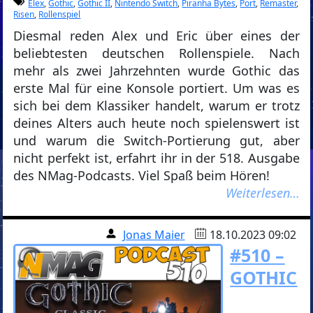
Elex
,
Gothic
,
Gothic II
,
Nintendo Switch
,
Piranha Bytes
,
Port
,
Remaster
,
Risen
,
Rollenspiel
Diesmal reden Alex und Eric über eines der
beliebtesten deutschen Rollenspiele. Nach
mehr als zwei Jahrzehnten wurde Gothic das
erste Mal für eine Konsole portiert. Um was es
sich bei dem Klassiker handelt, warum er trotz
deines Alters auch heute noch spielenswert ist
und warum die Switch-Portierung gut, aber
nicht perfekt ist, erfahrt ihr in der 518. Ausgabe
des NMag-Podcasts. Viel Spaß beim Hören!
Weiterlesen…
Jonas Maier
18.10.2023 09:02
#510 –
GOTHIC