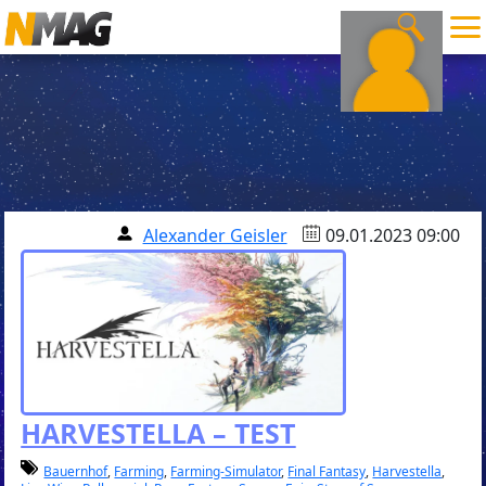
Alexander Geisler
09.01.2023 09:00
HARVESTELLA – TEST
Bauernhof
,
Farming
,
Farming-Simulator
,
Final Fantasy
,
Harvestella
,