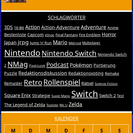
SCHLAGWÖRTER
Action
Adventure
3DS
Action-Adventure
16-Bit
Anime
Horror
Bestenliste
Capcom
Final Fantasy
Fire Emblem
eShop
jrpg
Mario
Japan
Jump ’n’ Run
Metroid
Multiplayer
Nintendo
Nintendo Switch
Nintendo Switch
NMag
Podcast
Pokémon
Portierung
2
Pixel-Look
Redaktionsdiskussion
Puzzle
Redaktionsvoting
Remake
Retro
Rollenspiel
Rätsel
Remaster
Science-Fiction
Switch
Square Enix
Switch 2
Strategie
Test
Super Mario
Zelda
The Legend of Zelda
Topliste
Wii U
KALENDER
M
D
M
D
F
S
S