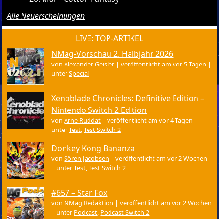
Alle Neuerscheinungen
LIVE: TOP-ARTIKEL
NMag-Vorschau 2. Halbjahr 2026
von
Alexander Geisler
|
veröffentlicht am vor 5 Tagen
|
unter
Special
Xenoblade Chronicles: Definitive Edition –
Nintendo Switch 2 Edition
von
Arne Ruddat
|
veröffentlicht am vor 4 Tagen
|
unter
Test
,
Test Switch 2
Donkey Kong Bananza
von
Sören Jacobsen
|
veröffentlicht am vor 2 Wochen
|
unter
Test
,
Test Switch 2
#657 – Star Fox
von
NMag Redaktion
|
veröffentlicht am vor 2 Wochen
|
unter
Podcast
,
Podcast Switch 2