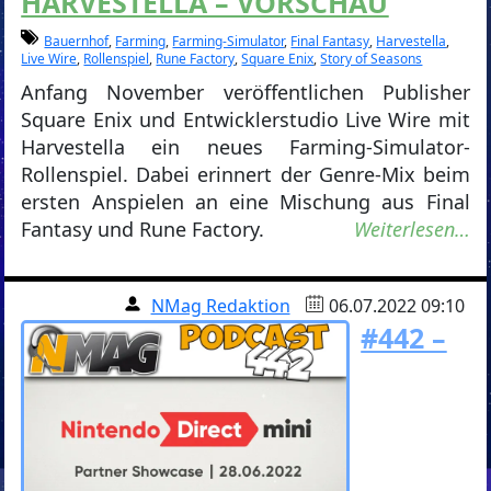
HARVESTELLA – VORSCHAU
Bauernhof
,
Farming
,
Farming-Simulator
,
Final Fantasy
,
Harvestella
,
Live Wire
,
Rollenspiel
,
Rune Factory
,
Square Enix
,
Story of Seasons
Anfang November veröffentlichen Publisher
Square Enix und Entwicklerstudio Live Wire mit
Harvestella ein neues Farming-Simulator-
Rollenspiel. Dabei erinnert der Genre-Mix beim
ersten Anspielen an eine Mischung aus Final
Fantasy und Rune Factory.
Weiterlesen…
NMag Redaktion
06.07.2022 09:10
#442 –