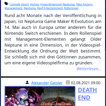
Compile Heart
,
Humor
,
Hyperdimension Neptunia
,
Idea Factory
,
Management
,
Neptunia
,
Reef Entertainment
,
Rollenspiel
Rund acht Monate nach der Veröffentlichung in
Japan, ist Neptunia Game Maker R:Evolution am
14. Mai auch in Europa unter anderem für die
Nintendo Switch erschienen. In dem Rollenspiel
mit Management-Elementen gelangt Older
Neptune in eine Dimension, in der Videospiel-
Entwicklung die Ordnung der Welt bestimmt.
Sie schließt sich mit drei Göttinnen zusammen,
um eine eigene Videospielfirma zu gründen.
Weiterlesen…
Alexander Geisler
02.08.2021 09:00
DEATH
END