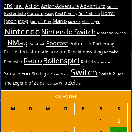
Action
Adventure
3DS
Action-Adventure
16-Bit
Anime
Horror
Bestenliste
Capcom
Final Fantasy
Fire Emblem
eShop
jrpg
Mario
Japan
Jump ’n’ Run
Metroid
Multiplayer
Nintendo
Nintendo Switch
Nintendo Switch
NMag
Podcast
Pokémon
Portierung
2
Pixel-Look
Redaktionsdiskussion
Puzzle
Redaktionsvoting
Remake
Retro
Rollenspiel
Rätsel
Remaster
Science-Fiction
Switch
Square Enix
Switch 2
Strategie
Test
Super Mario
Zelda
The Legend of Zelda
Topliste
Wii U
KALENDER
M
D
M
D
F
S
S
1
2