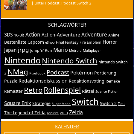
|
unter
Podcast
,
Podcast Switch 2
SCHLAGWÖRTER
Action
Adventure
3DS
Action-Adventure
16-Bit
Anime
Horror
Bestenliste
Capcom
Final Fantasy
Fire Emblem
eShop
jrpg
Mario
Japan
Jump ’n’ Run
Metroid
Multiplayer
Nintendo
Nintendo Switch
Nintendo Switch
NMag
Podcast
Pokémon
Portierung
2
Pixel-Look
Redaktionsdiskussion
Puzzle
Redaktionsvoting
Remake
Retro
Rollenspiel
Rätsel
Remaster
Science-Fiction
Switch
Square Enix
Switch 2
Strategie
Test
Super Mario
Zelda
The Legend of Zelda
Topliste
Wii U
KALENDER