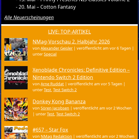
20. Mai – Cotton Fantasy
Alle Neuerscheinungen
LIVE: TOP-ARTIKEL
NMag-Vorschau 2. Halbjahr 2026
von
Alexander Geisler
|
veröffentlicht am vor 6 Tagen
|
unter
Special
Xenoblade Chronicles: Definitive Edition –
Nintendo Switch 2 Edition
von
Arne Ruddat
|
veröffentlicht am vor 5 Tagen
|
unter
Test
,
Test Switch 2
Donkey Kong Bananza
von
Sören Jacobsen
|
veröffentlicht am vor 2 Wochen
|
unter
Test
,
Test Switch 2
#657 – Star Fox
von
NMag Redaktion
|
veröffentlicht am vor 2 Wochen