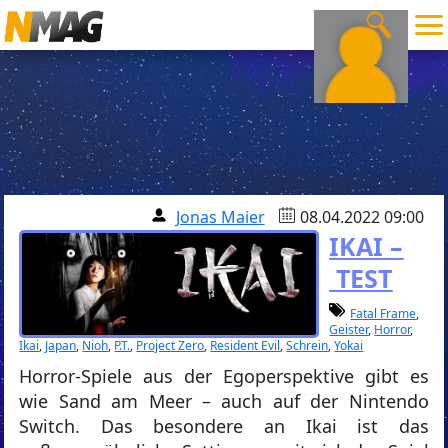
Jonas Maier
08.04.2022 09:00
IKAI –
TEST
Fatal Frame
,
Geister
,
Horror
,
Ikai
,
Japan
,
Nioh
,
P.T.
,
Project Zero
,
Resident Evil
,
Schrein
,
Yokai
Horror-Spiele aus der Egoperspektive gibt es
wie Sand am Meer – auch auf der Nintendo
Switch. Das besondere an Ikai ist das