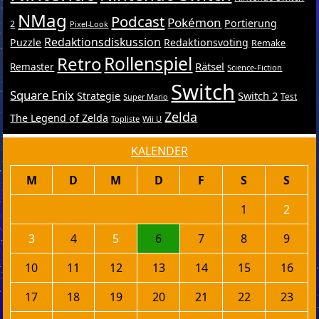
NMag
Podcast
Pokémon
Portierung
2
Pixel-Look
Redaktionsdiskussion
Puzzle
Redaktionsvoting
Remake
Retro
Rollenspiel
Rätsel
Remaster
Science-Fiction
Switch
Square Enix
Switch 2
Strategie
Test
Super Mario
Zelda
The Legend of Zelda
Topliste
Wii U
KALENDER
M
D
M
D
F
S
S
1
2
3
4
5
6
7
8
9
10
11
12
13
14
15
16
17
18
19
20
21
22
23