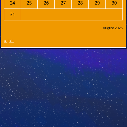
24
25
26
27
28
29
30
31
August 2026
« Juli