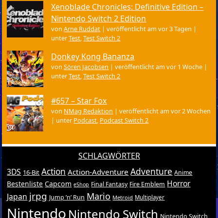
Xenoblade Chronicles: Definitive Edition –
Nintendo Switch 2 Edition
von
Arne Ruddat
|
veröffentlicht am vor 3 Tagen
|
unter
Test
,
Test Switch 2
Donkey Kong Bananza
von
Sören Jacobsen
|
veröffentlicht am vor 1 Woche
|
unter
Test
,
Test Switch 2
#657 – Star Fox
von
NMag Redaktion
|
veröffentlicht am vor 2 Wochen
|
unter
Podcast
,
Podcast Switch 2
SCHLAGWÖRTER
Action
Adventure
3DS
Action-Adventure
16-Bit
Anime
Horror
Bestenliste
Capcom
Final Fantasy
Fire Emblem
eShop
jrpg
Mario
Japan
Jump ’n’ Run
Metroid
Multiplayer
Nintendo
Nintendo Switch
Nintendo Switch