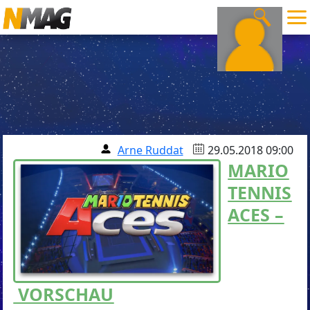
Arne Ruddat
29.05.2018 09:00
MARIO
TENNIS
ACES –
VORSCHAU