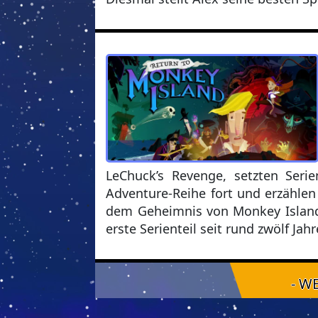
LeChuck’s Revenge, setzten Ser
Adventure-Reihe fort und erzähle
dem Geheimnis von Monkey Island.
erste Serienteil seit rund zwölf Jahr
- W