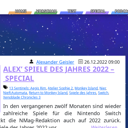
HOME
VORSCHAU
TEST
SPECIAL
PODCA
Alexander Geisler
26.12.2022 09:00
ALEX’ SPIELE DES JAHRES 2022 –
SPECIAL
13 Sentinels: Aegis Rim
,
Atelier Sophie 2
,
Monkey Island
,
Nier
,
NieR:Automata
,
Return to Monkey Island
,
Spiele des Jahres
,
Switch
,
Xenoblade Chronicles 3
In den vergangenen zwölf Monaten sind wieder
zahlreiche Spiele für die Nintendo Switch
ickt die NMag-Redaktion auch auf 2022 zurück.
iele des Jahres 2022 vor.
Weiterlesen…