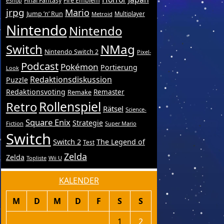
Final Fantasy
Fire Emblem
eShop
jrpg
Mario
Jump ’n’ Run
Metroid
Multiplayer
Nintendo
Nintendo
Switch
NMag
Nintendo Switch 2
Pixel-
Podcast
Pokémon
Portierung
Look
Redaktionsdiskussion
Puzzle
Redaktionsvoting
Remake
Remaster
Retro
Rollenspiel
Rätsel
Science-
Square Enix
Strategie
Fiction
Super Mario
Switch
Switch 2
The Legend of
Test
Zelda
Zelda
Topliste
Wii U
KALENDER
M
D
M
D
F
S
S
1
2