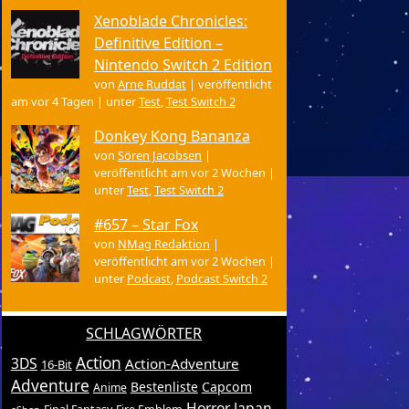
Xenoblade Chronicles:
Definitive Edition –
Nintendo Switch 2 Edition
von
Arne Ruddat
|
veröffentlicht
am vor 4 Tagen
|
unter
Test
,
Test Switch 2
Donkey Kong Bananza
von
Sören Jacobsen
|
veröffentlicht am vor 2 Wochen
|
unter
Test
,
Test Switch 2
#657 – Star Fox
von
NMag Redaktion
|
veröffentlicht am vor 2 Wochen
|
unter
Podcast
,
Podcast Switch 2
SCHLAGWÖRTER
Action
3DS
Action-Adventure
16-Bit
Adventure
Bestenliste
Capcom
Anime
Horror
Japan