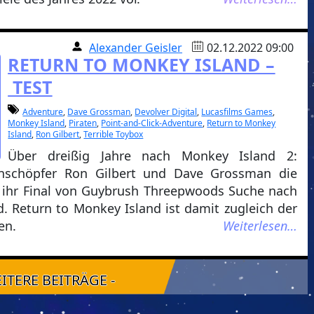
Alexander Geisler
02.12.2022 09:00
RETURN TO MONKEY ISLAND –
TEST
Adventure
,
Dave Grossman
,
Devolver Digital
,
Lucasfilms Games
,
Monkey Island
,
Piraten
,
Point-and-Click-Adventure
,
Return to Monkey
Island
,
Ron Gilbert
,
Terrible Toybox
Über dreißig Jahre nach Monkey Island 2:
ienschöpfer Ron Gilbert und Dave Grossman die
n ihr Final von Guybrush Threepwoods Suche nach
 Return to Monkey Island ist damit zugleich der
en.
Weiterlesen…
EITERE BEITRÄGE -