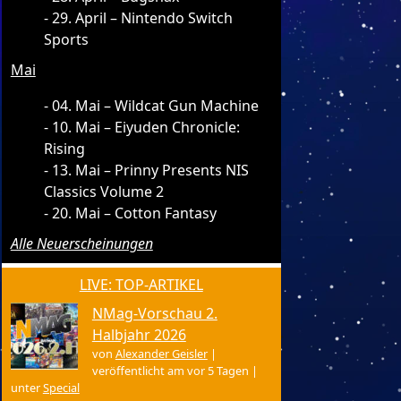
29. April – Nintendo Switch
Sports
Mai
04. Mai – Wildcat Gun Machine
10. Mai – Eiyuden Chronicle:
Rising
13. Mai – Prinny Presents NIS
Classics Volume 2
20. Mai – Cotton Fantasy
Alle Neuerscheinungen
LIVE: TOP-ARTIKEL
NMag-Vorschau 2.
Halbjahr 2026
von
Alexander Geisler
|
veröffentlicht am vor 5 Tagen
|
unter
Special