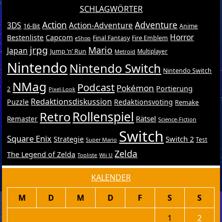
SCHLAGWÖRTER
Action
Adventure
3DS
Action-Adventure
16-Bit
Anime
Horror
Bestenliste
Capcom
Final Fantasy
Fire Emblem
eShop
jrpg
Mario
Japan
Jump ’n’ Run
Metroid
Multiplayer
Nintendo
Nintendo Switch
Nintendo Switch
NMag
Podcast
Pokémon
Portierung
2
Pixel-Look
Redaktionsdiskussion
Puzzle
Redaktionsvoting
Remake
Retro
Rollenspiel
Rätsel
Remaster
Science-Fiction
Switch
Square Enix
Switch 2
Strategie
Test
Super Mario
Zelda
The Legend of Zelda
Topliste
Wii U
KALENDER
M
D
M
D
F
S
S
1
2