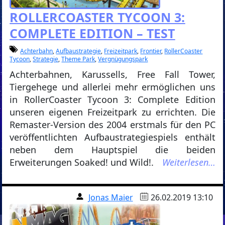
ROLLERCOASTER TYCOON 3:
COMPLETE EDITION – TEST
Achterbahn
,
Aufbaustrategie
,
Freizeitpark
,
Frontier
,
RollerCoaster
Tycoon
,
Strategie
,
Theme Park
,
Vergnügungspark
Achterbahnen, Karussells, Free Fall Tower,
Tiergehege und allerlei mehr ermöglichen uns
in RollerCoaster Tycoon 3: Complete Edition
unseren eigenen Freizeitpark zu errichten. Die
Remaster-Version des 2004 erstmals für den PC
veröffentlichten Aufbaustrategiespiels enthält
neben dem Hauptspiel die beiden
Erweiterungen Soaked! und Wild!.
Weiterlesen…
Jonas Maier
26.02.2019 13:10