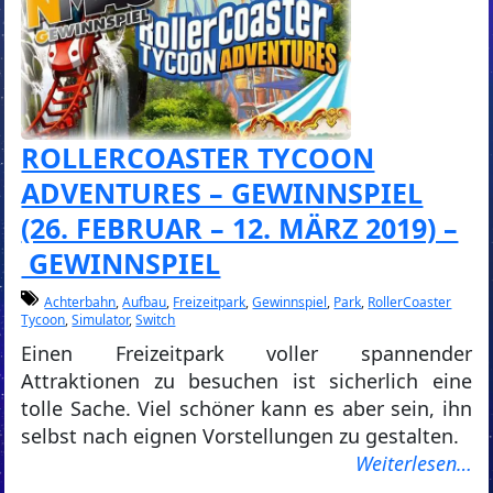
ROLLERCOASTER TYCOON
ADVENTURES – GEWINNSPIEL
(26. FEBRUAR – 12. MÄRZ 2019) –
GEWINNSPIEL
Achterbahn
,
Aufbau
,
Freizeitpark
,
Gewinnspiel
,
Park
,
RollerCoaster
Tycoon
,
Simulator
,
Switch
Einen Freizeitpark voller spannender
Attraktionen zu besuchen ist sicherlich eine
tolle Sache. Viel schöner kann es aber sein, ihn
selbst nach eignen Vorstellungen zu gestalten.
Weiterlesen…