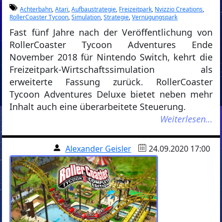
Achterbahn
,
Atari
,
Aufbaustrategie
,
Freizeitpark
,
Nvizzio Creations
,
RollerCoaster Tycoon
,
Simulation
,
Strategie
,
Vernügungspark
Fast fünf Jahre nach der Veröffentlichung von
RollerCoaster Tycoon Adventures Ende
November 2018 für Nintendo Switch, kehrt die
Freizeitpark-Wirtschaftssimulation als
erweiterte Fassung zurück. RollerCoaster
Tycoon Adventures Deluxe bietet neben mehr
Inhalt auch eine überarbeitete Steuerung.
Weiterlesen…
Alexander Geisler
24.09.2020 17:00