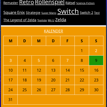
Retro
Rollenspiel
Rätsel
Remaster
Science-Fiction
Switch
Square Enix
Switch 2
Strategie
Test
Super Mario
Zelda
The Legend of Zelda
Topliste
Wii U
KALENDER
M
D
M
D
F
S
S
1
2
3
4
5
6
7
8
9
10
11
12
13
14
15
16
17
18
19
20
21
22
23
24
25
26
27
28
29
30
31