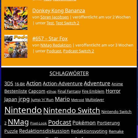
Donkey Kong Bananza
von
Sören Jacobsen
|
veröffentlicht am vor 2 Wochen
|
unter
Test
,
Test Switch 2
#657 – Star Fox
von
NMag Redaktion
|
veröffentlicht am vor 3 Wochen
|
unter
Podcast
,
Podcast Switch 2
SCHLAGWÖRTER
Action
Adventure
3DS
Action-Adventure
16-Bit
Anime
Horror
Bestenliste
Capcom
Final Fantasy
Fire Emblem
eShop
jrpg
Mario
Japan
Jump ’n’ Run
Metroid
Multiplayer
Nintendo
Nintendo Switch
Nintendo Switch
NMag
Podcast
Pokémon
Portierung
2
Pixel-Look
Redaktionsdiskussion
Puzzle
Redaktionsvoting
Remake