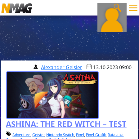
Alexander Geisler
13.10.2023 09:00
ASHINA: THE RED WITCH – TEST
Adventure
,
Geister
,
Nintendo Switch
,
Pixel
,
Pixel-Grafik
,
Ratalaika