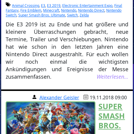
Animal Crossing
,
E3
,
E3 2019
,
Electronic Entertainment Expo
,
Final
Fantasy
,
Fire Emblem
,
Minecraft
,
Nintendo
,
Nintendo Direct
,
Nintendo
Switch
,
Super Smash Bros. Ultimate
,
Switch
,
Zelda
Die E3 2019 ist zu Ende und hat größere und
kleinere Überraschungen gebracht, neue
Termine, Trailer und Verschiebungen. Nintendo
hat wie schon in den letzten Jahren eine
Nintendo Direct ausgestrahlt. Für euch wollen
wir noch einmal die wichtigsten
Ankündigungen und Ereignisse der Messe
zusammenfassen.
Weiterlesen…
Alexander Geisler
19.11.2018 09:00
SUPER
SMASH
BROS.