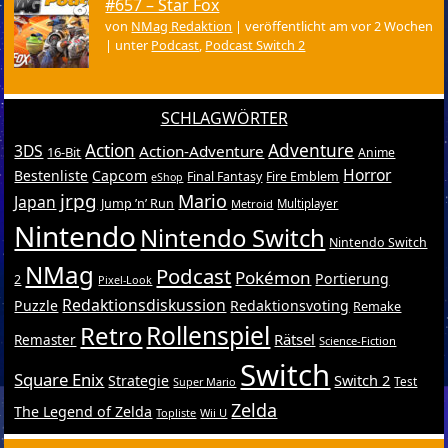
#657 – Star Fox
von
NMag Redaktion
|
veröffentlicht am vor 2 Wochen
|
unter
Podcast
,
Podcast Switch 2
SCHLAGWÖRTER
Action
Adventure
3DS
Action-Adventure
16-Bit
Anime
Horror
Bestenliste
Capcom
Final Fantasy
Fire Emblem
eShop
jrpg
Mario
Japan
Jump ’n’ Run
Metroid
Multiplayer
Nintendo
Nintendo Switch
Nintendo Switch
NMag
Podcast
Pokémon
Portierung
2
Pixel-Look
Redaktionsdiskussion
Puzzle
Redaktionsvoting
Remake
Retro
Rollenspiel
Rätsel
Remaster
Science-Fiction
Switch
Square Enix
Switch 2
Strategie
Test
Super Mario
Zelda
The Legend of Zelda
Topliste
Wii U