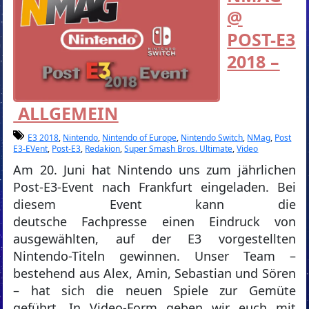
@
POST-E3
2018 –
ALLGEMEIN
E3 2018
,
Nintendo
,
Nintendo of Europe
,
Nintendo Switch
,
NMag
,
Post
E3-EVent
,
Post-E3
,
Redakion
,
Super Smash Bros. Ultimate
,
Video
Am 20. Juni hat Nintendo uns zum jährlichen
Post-E3-Event nach Frankfurt eingeladen. Bei
diesem Event kann die
deutsche Fachpresse einen Eindruck von
ausgewählten, auf der E3 vorgestellten
Nintendo-Titeln gewinnen. Unser Team –
bestehend aus Alex, Amin, Sebastian und Sören
– hat sich die neuen Spiele zur Gemüte
geführt. In Video-Form geben wir euch mit