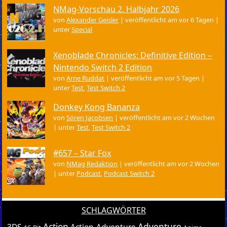
NMag-Vorschau 2. Halbjahr 2026
von
Alexander Geisler
|
veröffentlicht am vor 6 Tagen
|
unter
Special
Xenoblade Chronicles: Definitive Edition –
Nintendo Switch 2 Edition
von
Arne Ruddat
|
veröffentlicht am vor 5 Tagen
|
unter
Test
,
Test Switch 2
Donkey Kong Bananza
von
Sören Jacobsen
|
veröffentlicht am vor 2 Wochen
|
unter
Test
,
Test Switch 2
#657 – Star Fox
von
NMag Redaktion
|
veröffentlicht am vor 2 Wochen
|
unter
Podcast
,
Podcast Switch 2
SCHLAGWÖRTER
Action
Adventure
3DS
Action-Adventure