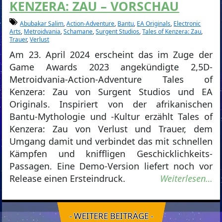
KENZERA: ZAU – VORSCHAU
Abubakar Salim
,
Action-Adventure
,
Bantu
,
EA Originals
,
Electronic
Arts
,
Metroidvania
,
Schamane
,
Surgent Studios
,
Tales of Kenzera: Zau
,
Trauer
,
Verlust
Am 23. April 2024 erscheint das im Zuge der
Game Awards 2023 angekündigte 2,5D-
Metroidvania-Action-Adventure Tales of
Kenzera: Zau von Surgent Studios und EA
Originals. Inspiriert von der afrikanischen
Bantu-Mythologie und -Kultur erzählt Tales of
Kenzera: Zau von Verlust und Trauer, dem
Umgang damit und verbindet das mit schnellen
Kämpfen und kniffligen Geschicklichkeits-
Passagen. Eine Demo-Version liefert noch vor
Release einen Ersteindruck.
Weiterlesen…
- WEITERE BEITRÄGE -