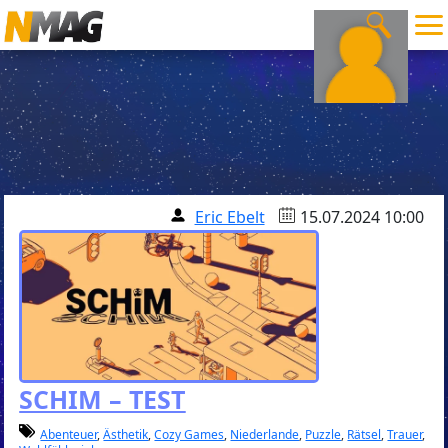
Eric Ebelt
15.07.2024 10:00
SCHIM – TEST
Abenteuer
,
Ästhetik
,
Cozy Games
,
Niederlande
,
Puzzle
,
Rätsel
,
Trauer
,