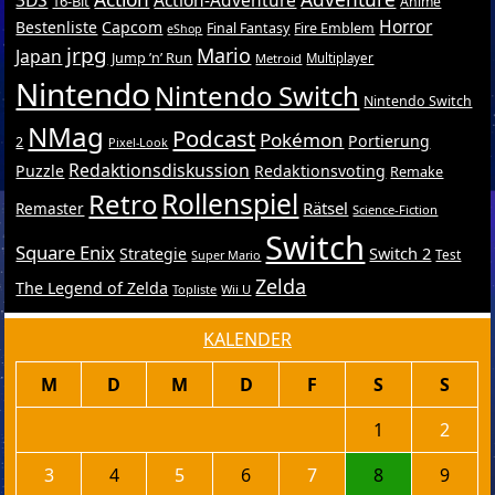
16-Bit
Anime
Horror
Bestenliste
Capcom
Final Fantasy
Fire Emblem
eShop
jrpg
Mario
Japan
Jump ’n’ Run
Metroid
Multiplayer
Nintendo
Nintendo Switch
Nintendo Switch
NMag
Podcast
Pokémon
Portierung
2
Pixel-Look
Redaktionsdiskussion
Puzzle
Redaktionsvoting
Remake
Retro
Rollenspiel
Rätsel
Remaster
Science-Fiction
Switch
Square Enix
Switch 2
Strategie
Test
Super Mario
Zelda
The Legend of Zelda
Topliste
Wii U
KALENDER
M
D
M
D
F
S
S
1
2
3
4
5
6
7
8
9