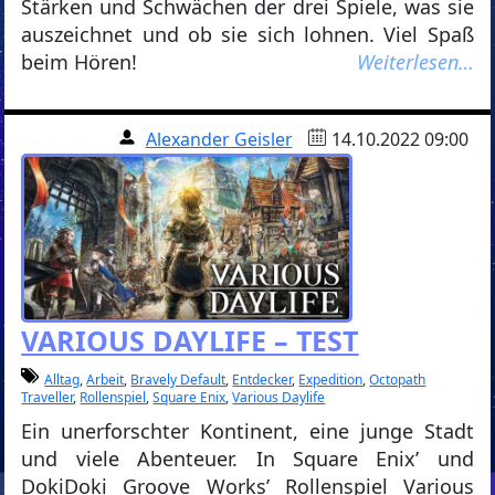
Stärken und Schwächen der drei Spiele, was sie
auszeichnet und ob sie sich lohnen. Viel Spaß
beim Hören!
Weiterlesen…
Alexander Geisler
14.10.2022 09:00
VARIOUS DAYLIFE – TEST
Alltag
,
Arbeit
,
Bravely Default
,
Entdecker
,
Expedition
,
Octopath
Traveller
,
Rollenspiel
,
Square Enix
,
Various Daylife
Ein unerforschter Kontinent, eine junge Stadt
und viele Abenteuer. In Square Enix’ und
DokiDoki Groove Works’ Rollenspiel Various