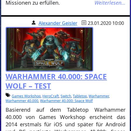
Missionen zu erfüllen.
Weiterlesen…
Alexander Geisler
23.01.2020 10:00
WARHAMMER 40.000: SPACE
WOLF – TEST
Games Workshop
,
HeroCraft
,
Switch
,
Tabletop
,
Warhammer
,
Warhammer 40.000
,
Warhammer 40.000: Space Wolf
Basierend auf dem Tabletop Warhammer
40.000 von Games Workshop erscheint das
2014 erstmals für iOS und später für Android