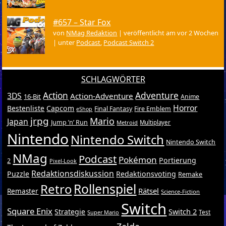
#657 – Star Fox
von
NMag Redaktion
|
veröffentlicht am vor 2 Wochen
|
unter
Podcast
,
Podcast Switch 2
SCHLAGWÖRTER
Action
Adventure
3DS
Action-Adventure
16-Bit
Anime
Horror
Bestenliste
Capcom
Final Fantasy
Fire Emblem
eShop
jrpg
Mario
Japan
Jump ’n’ Run
Metroid
Multiplayer
Nintendo
Nintendo Switch
Nintendo Switch
NMag
Podcast
Pokémon
Portierung
2
Pixel-Look
Redaktionsdiskussion
Puzzle
Redaktionsvoting
Remake
Retro
Rollenspiel
Rätsel
Remaster
Science-Fiction
Switch
Square Enix
Switch 2
Strategie
Test
Super Mario