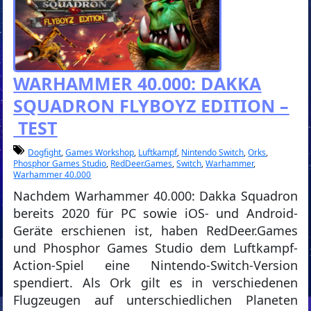
WARHAMMER 40.000: DAKKA
SQUADRON FLYBOYZ EDITION –
TEST
Dogfight
,
Games Workshop
,
Luftkampf
,
Nintendo Switch
,
Orks
,
Phosphor Games Studio
,
RedDeer.Games
,
Switch
,
Warhammer
,
Warhammer 40.000
Nachdem Warhammer 40.000: Dakka Squadron
bereits 2020 für PC sowie iOS- und Android-
Geräte erschienen ist, haben RedDeer.Games
und Phosphor Games Studio dem Luftkampf-
Action-Spiel eine Nintendo-Switch-Version
spendiert. Als Ork gilt es in verschiedenen
Flugzeugen auf unterschiedlichen Planeten