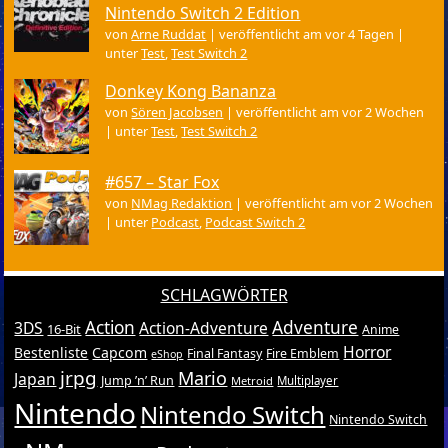
Nintendo Switch 2 Edition
von
Arne Ruddat
|
veröffentlicht am vor 4 Tagen
|
unter
Test
,
Test Switch 2
Donkey Kong Bananza
von
Sören Jacobsen
|
veröffentlicht am vor 2 Wochen
|
unter
Test
,
Test Switch 2
#657 – Star Fox
von
NMag Redaktion
|
veröffentlicht am vor 2 Wochen
|
unter
Podcast
,
Podcast Switch 2
SCHLAGWÖRTER
Action
Adventure
3DS
Action-Adventure
16-Bit
Anime
Horror
Bestenliste
Capcom
Final Fantasy
Fire Emblem
eShop
jrpg
Mario
Japan
Jump ’n’ Run
Metroid
Multiplayer
Nintendo
Nintendo Switch
Nintendo Switch