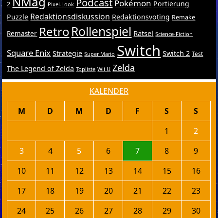
NMag
Podcast
Pokémon
Portierung
2
Pixel-Look
Redaktionsdiskussion
Puzzle
Redaktionsvoting
Remake
Retro
Rollenspiel
Rätsel
Remaster
Science-Fiction
Switch
Square Enix
Switch 2
Strategie
Test
Super Mario
Zelda
The Legend of Zelda
Topliste
Wii U
KALENDER
M
D
M
D
F
S
S
1
2
3
4
5
6
7
8
9
10
11
12
13
14
15
16
17
18
19
20
21
22
23
24
25
26
27
28
29
30