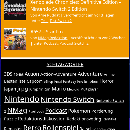
Xenoblade Chronicles: Definitive Edition –
Nintendo Switch 2 Edition
von
Arne Ruddat
|
veröffentlicht am vor 3 Tagen
|
unter
Test
,
Test Switch 2
#657 – Star Fox
von
NMag Redaktion
|
veröffentlicht am vor 2 Wochen
|
unter
Podcast
,
Podcast Switch 2
SCHLAGWÖRTER
Action
Adventure
3DS
Action-Adventure
16-Bit
Anime
Horror
Bestenliste
Capcom
Final Fantasy
Fire Emblem
eShop
jrpg
Mario
Japan
Jump ’n’ Run
Metroid
Multiplayer
Nintendo
Nintendo Switch
Nintendo Switch
NMag
Podcast
Pokémon
Portierung
2
Pixel-Look
Redaktionsdiskussion
Puzzle
Redaktionsvoting
Remake
Retro
Rollenspiel
Rätsel
Remaster
Science-Fiction