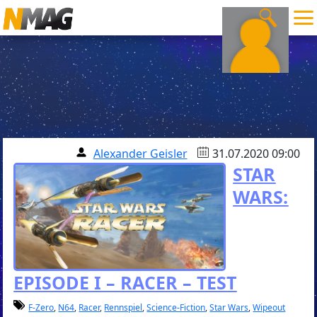
Alexander Geisler
31.07.2020 09:00
STAR
WARS:
EPISODE I – RACER – TEST
F-Zero
,
N64
,
Racer
,
Rennspiel
,
Science-Fiction
,
Star Wars
,
Wipeout