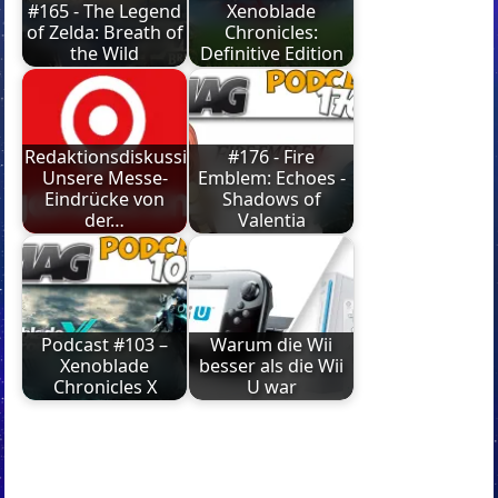
#165 - The Legend
Xenoblade
of Zelda: Breath of
Chronicles:
the Wild
Definitive Edition
Redaktionsdiskussion:
#176 - Fire
Unsere Messe-
Emblem: Echoes -
Eindrücke von
Shadows of
der…
Valentia
Podcast #103 –
Warum die Wii
Xenoblade
besser als die Wii
Chronicles X
U war