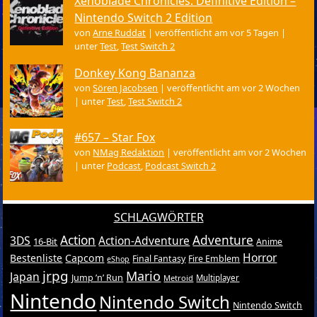
Xenoblade Chronicles: Definitive Edition –
Nintendo Switch 2 Edition
von
Arne Ruddat
|
veröffentlicht am vor 5 Tagen
|
unter
Test
,
Test Switch 2
Donkey Kong Bananza
von
Sören Jacobsen
|
veröffentlicht am vor 2 Wochen
|
unter
Test
,
Test Switch 2
#657 – Star Fox
von
NMag Redaktion
|
veröffentlicht am vor 2 Wochen
|
unter
Podcast
,
Podcast Switch 2
SCHLAGWÖRTER
Action
Adventure
3DS
Action-Adventure
16-Bit
Anime
Horror
Bestenliste
Capcom
Final Fantasy
Fire Emblem
eShop
jrpg
Mario
Japan
Jump ’n’ Run
Metroid
Multiplayer
Nintendo
Nintendo Switch
Nintendo Switch