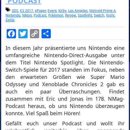
PODCAST
3DS
,
E3 2017
,
ePaper
,
Event
,
Kirby
,
Los Angeles
,
Metroid Prime 4
,
Nintendo
,
NMag
,
Podcast
,
Pokémon
,
Reggie
,
Spotlight
,
Switch
,
Yoshi
,
Zelda
Facebook
Twitter
Copy
Teilen
Link
In diesem Jahr präsentierte uns Nintendo eine
umfangreiche Nintendo-Direct-Ausgabe unter
dem Titel Nintendo Spotlight. Die Nintendo-
Switch-Spiele für 2017 standen im Fokus, neben
den erwarteten Größen wie Super Mario
Odyssey und Xenoblade Chronicles 2 gab es
auch ein paar Überraschungen. Findet
zusammen mit Eric und Jonas im 178. NMag-
Podcast heraus, ob uns Nintendo überzeugen
konnte. Viel Spaß beim Hören!
Gefällt euch unser Podcast und wollt ihr