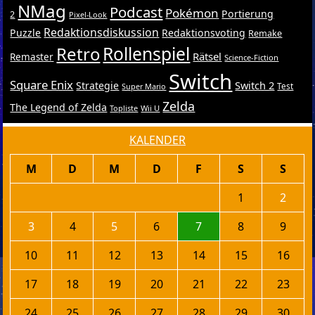
NMag
Podcast
Pokémon
Portierung
2
Pixel-Look
Redaktionsdiskussion
Puzzle
Redaktionsvoting
Remake
Retro
Rollenspiel
Rätsel
Remaster
Science-Fiction
Switch
Square Enix
Switch 2
Strategie
Test
Super Mario
Zelda
The Legend of Zelda
Topliste
Wii U
KALENDER
M
D
M
D
F
S
S
1
2
3
4
5
6
7
8
9
10
11
12
13
14
15
16
17
18
19
20
21
22
23
24
25
26
27
28
29
30