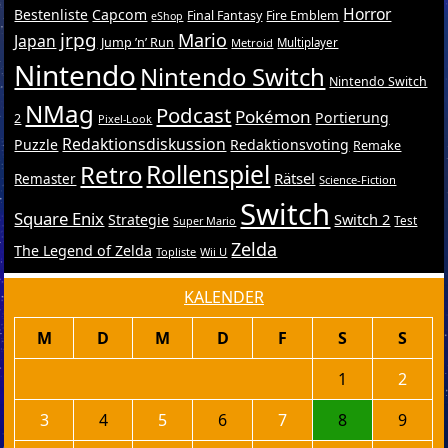
Horror
Bestenliste
Capcom
Final Fantasy
Fire Emblem
eShop
jrpg
Mario
Japan
Jump ’n’ Run
Metroid
Multiplayer
Nintendo
Nintendo Switch
Nintendo Switch
NMag
Podcast
Pokémon
Portierung
2
Pixel-Look
Redaktionsdiskussion
Puzzle
Redaktionsvoting
Remake
Retro
Rollenspiel
Rätsel
Remaster
Science-Fiction
Switch
Square Enix
Switch 2
Strategie
Test
Super Mario
Zelda
The Legend of Zelda
Topliste
Wii U
KALENDER
M
D
M
D
F
S
S
1
2
3
4
5
6
7
8
9