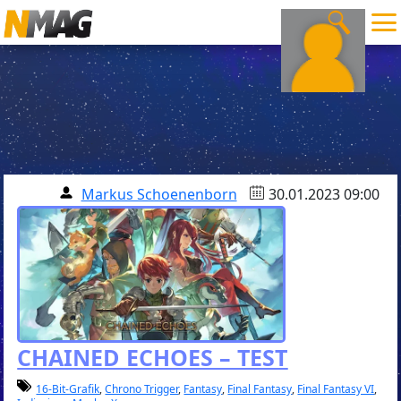
Markus Schoenenborn
30.01.2023 09:00
CHAINED ECHOES – TEST
16-Bit-Grafik
,
Chrono Trigger
,
Fantasy
,
Final Fantasy
,
Final Fantasy VI
,