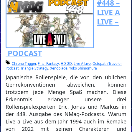
#448 –
LIVE A
LIVE –
PODCAST
Chrono Trigger
,
Final Fantasy
,
HD-2D
,
Live A Live
,
Octopath Traveler
,
Podcast
,
Triangle Strategy
,
Xenoblade
,
Yōko Shimomura
Japanische Rollenspiele, die von den üblichen
Genrekonventionen abweichen, können
trotzdem jede Menge Spaß machen. Diese
Erkenntnis erlangen unsere drei
Rollenspielexperten Eric, Jonas und Markus in
der 448. Ausgabe des NMag-Podcasts. Warum
Live a Live aus dem Jahr 1994 auch im Remake
von 2022 mit seinen Charakteren und