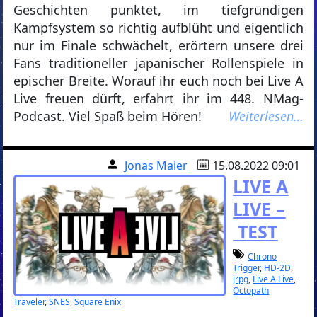
Geschichten punktet, im tiefgründigen
Kampfsystem so richtig aufblüht und eigentlich
nur im Finale schwächelt, erörtern unsere drei
Fans traditioneller japanischer Rollenspiele in
epischer Breite. Worauf ihr euch noch bei Live A
Live freuen dürft, erfahrt ihr im 448. NMag-
Podcast. Viel Spaß beim Hören!
Weiterlesen…
Jonas Maier
15.08.2022 09:01
LIVE A
LIVE –
TEST
Chrono
Trigger
,
HD-2D
,
jrpg
,
Live A Live
,
Octopath
Traveler
,
SNES
,
Square Enix