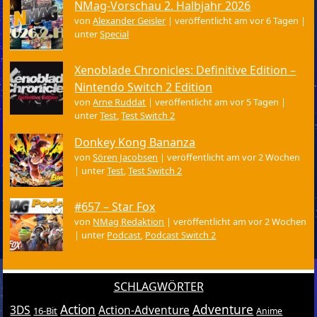
NMag-Vorschau 2. Halbjahr 2026
von
Alexander Geisler
|
veröffentlicht am vor 6 Tagen
|
unter
Special
Xenoblade Chronicles: Definitive Edition –
Nintendo Switch 2 Edition
von
Arne Ruddat
|
veröffentlicht am vor 5 Tagen
|
unter
Test
,
Test Switch 2
Donkey Kong Bananza
von
Sören Jacobsen
|
veröffentlicht am vor 2 Wochen
|
unter
Test
,
Test Switch 2
#657 – Star Fox
von
NMag Redaktion
|
veröffentlicht am vor 2 Wochen
|
unter
Podcast
,
Podcast Switch 2
SCHLAGWÖRTER
Action
Adventure
3DS
Action-Adventure
16-Bit
Anime