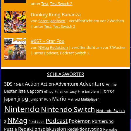
unter
Test
,
Test Switch 2
Donkey Kong Bananza
von
Sören Jacobsen
|
veröffentlicht am vor 2 Wochen
|
unter
Test
,
Test Switch 2
#657 – Star Fox
von
NMag Redaktion
|
veröffentlicht am vor 3 Wochen
|
unter
Podcast
,
Podcast Switch 2
SCHLAGWÖRTER
Action
Adventure
3DS
Action-Adventure
16-Bit
Anime
Horror
Bestenliste
Capcom
Final Fantasy
Fire Emblem
eShop
jrpg
Mario
Japan
Jump ’n’ Run
Metroid
Multiplayer
Nintendo
Nintendo Switch
Nintendo Switch
NMag
Podcast
Pokémon
Portierung
2
Pixel-Look
Redaktionsdiskussion
Puzzle
Redaktionsvoting
Remake