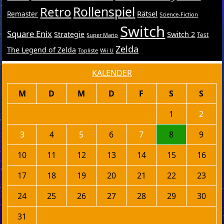
Retro
Rollenspiel
Rätsel
Remaster
Science-Fiction
Switch
Square Enix
Switch 2
Strategie
Test
Super Mario
Zelda
The Legend of Zelda
Topliste
Wii U
KALENDER
M
D
M
D
F
S
S
1
2
3
4
5
6
7
8
9
10
11
12
13
14
15
16
17
18
19
20
21
22
23
24
25
26
27
28
29
30
31