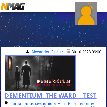
Alexander Geisler
30.10.2023 09:00
DEMENTIUM: THE WARD – TEST
Atooi
,
Dementium
,
Dementium: The Ward
,
First-Person-Shooter
,