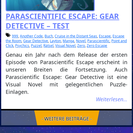
PARASCIENTIFIC ESCAPE: GEAR
DETECTIVE – TEST
999
,
Another Code
,
Buch
,
Cruise in the Distant Seas
,
Escape
,
Escape
the Room
,
Gear Detective
,
Layton
,
Manga
,
Novel
,
Parascientific
,
Point and
Click
,
Psychics
,
Puzzel
,
Rätsel
,
Visual Novel
,
Zero
,
Zero Escape
Genau ein Jahr nach dem Release der ersten
Episode von Parascientific Escape erscheint in
unseren Breiten die Fortsetzung. Auch
Parascientific Escape: Gear Detective ist eine
Visual Novel mit gelegentlichen Puzzle-
Einlagen.
Weiterlesen…
- WEITERE BEITRÄGE -