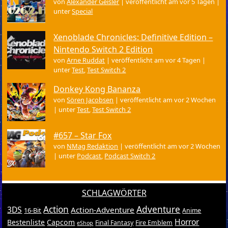
von
Alexander Geisler
|
veröffentlicht am vor 5 Tagen
|
unter
Special
Xenoblade Chronicles: Definitive Edition –
Nintendo Switch 2 Edition
von
Arne Ruddat
|
veröffentlicht am vor 4 Tagen
|
unter
Test
,
Test Switch 2
Donkey Kong Bananza
von
Sören Jacobsen
|
veröffentlicht am vor 2 Wochen
|
unter
Test
,
Test Switch 2
#657 – Star Fox
von
NMag Redaktion
|
veröffentlicht am vor 2 Wochen
|
unter
Podcast
,
Podcast Switch 2
SCHLAGWÖRTER
Action
Adventure
3DS
Action-Adventure
16-Bit
Anime
Horror
Bestenliste
Capcom
Final Fantasy
Fire Emblem
eShop