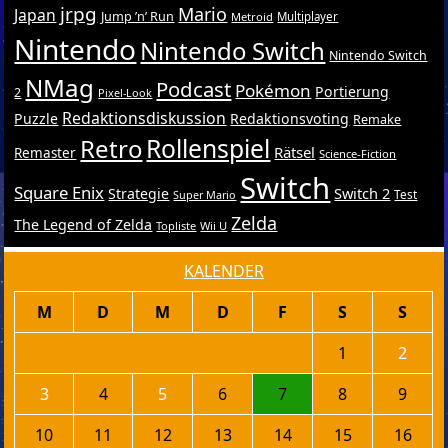
jrpg
Mario
Japan
Jump ’n’ Run
Metroid
Multiplayer
Nintendo
Nintendo Switch
Nintendo Switch
NMag
Podcast
Pokémon
Portierung
2
Pixel-Look
Redaktionsdiskussion
Puzzle
Redaktionsvoting
Remake
Retro
Rollenspiel
Rätsel
Remaster
Science-Fiction
Switch
Square Enix
Switch 2
Strategie
Test
Super Mario
Zelda
The Legend of Zelda
Topliste
Wii U
KALENDER
M
D
M
D
F
S
S
1
2
3
4
5
6
7
8
9
10
11
12
13
14
15
16