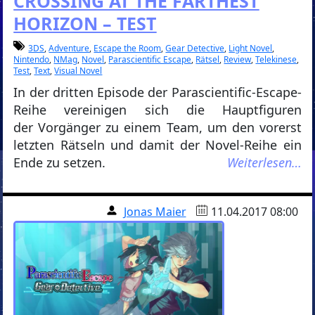
CROSSING AT THE FARTHEST
HORIZON – TEST
3DS
,
Adventure
,
Escape the Room
,
Gear Detective
,
Light Novel
,
Nintendo
,
NMag
,
Novel
,
Parascientific Escape
,
Rätsel
,
Review
,
Telekinese
,
Test
,
Text
,
Visual Novel
In der dritten Episode der Parascientific-Escape-
Reihe vereinigen sich die Hauptfiguren
der Vorgänger zu einem Team, um den vorerst
letzten Rätseln und damit der Novel-Reihe ein
Ende zu setzen.
Weiterlesen…
Jonas Maier
11.04.2017 08:00