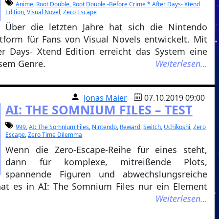
Anime
,
Root Double
,
Root Double -Before Crime * After Days- Xtend
Edition
,
Visual Novel
,
Zero Escape
Über die letzten Jahre hat sich die Nintendo
tform für Fans von Visual Novels entwickelt. Mit
r Days- Xtend Edition erreicht das System eine
esem Genre.
Weiterlesen…
Jonas Maier
07.10.2019 09:00
AI: THE SOMNIUM FILES – TEST
999
,
AI: The Somnium Files
,
Nintendo
,
Reward
,
Switch
,
Uchikoshi
,
Zero
Escape
,
Zero Time Dilemma
Wenn die Zero-Escape-Reihe für eines steht,
dann für komplexe, mitreißende Plots,
spannende Figuren und abwechslungsreiche
hat es in AI: The Somnium Files nur ein Element
Weiterlesen…