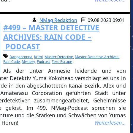
NMag Redaktion
09.08.2023 09:01
#499 – MASTER DETECTIVE
ARCHIVES: RAIN CODE –
PODCAST
Danganronpa
,
Krimi
,
Master Detective
,
Master Detective Archives:
Rain Code
,
Mystery
,
Podcast
,
Zero Escape
Als der unter Amnesie leidende und von
ter Detektiv Yuma Kokohead verschlägt es uns in
ode in den abgeschotteten Kanai-Bezirk. Alex und
materasu Corporation geführten Stadt unter
terdetektiven zusammengearbeitet, Geheimnisse
e gelöst. Im 499. NMag-Podcast sprechen sie
enture und die Stärken und Schwächen von Yumas
m Hören!
Weiterlesen…