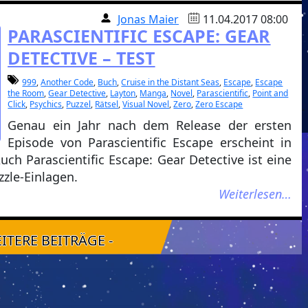
Jonas Maier
11.04.2017 08:00
PARASCIENTIFIC ESCAPE: GEAR
DETECTIVE – TEST
999
,
Another Code
,
Buch
,
Cruise in the Distant Seas
,
Escape
,
Escape
the Room
,
Gear Detective
,
Layton
,
Manga
,
Novel
,
Parascientific
,
Point and
Click
,
Psychics
,
Puzzel
,
Rätsel
,
Visual Novel
,
Zero
,
Zero Escape
Genau ein Jahr nach dem Release der ersten
Episode von Parascientific Escape erscheint in
uch Parascientific Escape: Gear Detective ist eine
zzle-Einlagen.
Weiterlesen…
EITERE BEITRÄGE -