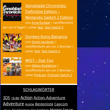
Xenoblade Chronicles:
Definitive Edition –
Nintendo Switch 2 Edition
von
Arne Ruddat
|
veröffentlicht
am vor 4 Tagen
|
unter
Test
,
Test Switch 2
Donkey Kong Bananza
von
Sören Jacobsen
|
veröffentlicht am vor 2 Wochen
|
unter
Test
,
Test Switch 2
#657 – Star Fox
von
NMag Redaktion
|
veröffentlicht am vor 2 Wochen
|
unter
Podcast
,
Podcast Switch 2
SCHLAGWÖRTER
Action
3DS
Action-Adventure
16-Bit
Adventure
Bestenliste
Capcom
Anime
Horror
Japan