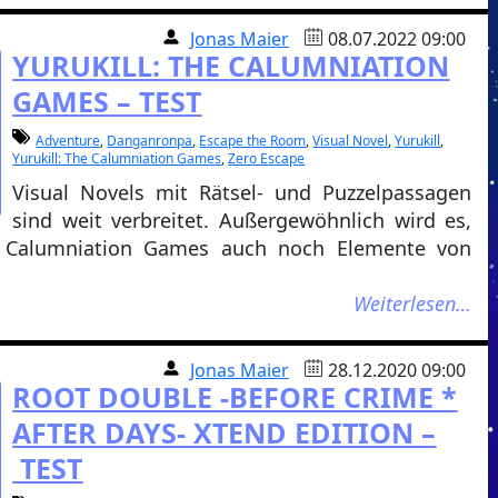
Jonas Maier
08.07.2022 09:00
YURUKILL: THE CALUMNIATION
GAMES – TEST
Adventure
,
Danganronpa
,
Escape the Room
,
Visual Novel
,
Yurukill
,
Yurukill: The Calumniation Games
,
Zero Escape
Visual Novels mit Rätsel- und Puzzelpassagen
sind weit verbreitet. Außergewöhnlich wird es,
he Calumniation Games auch noch Elemente von
Weiterlesen…
Jonas Maier
28.12.2020 09:00
ROOT DOUBLE -BEFORE CRIME *
AFTER DAYS- XTEND EDITION –
TEST