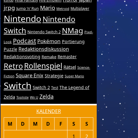
Final Fantasy
Fire Emblem
eShop
jrpg
Mario
Jump ’n’ Run
Metroid
Multiplayer
Nintendo
Nintendo
Switch
NMag
Nintendo Switch 2
Pixel-
Podcast
Pokémon
Portierung
Look
Redaktionsdiskussion
Puzzle
Redaktionsvoting
Remake
Remaster
Retro
Rollenspiel
Rätsel
Science-
Square Enix
Strategie
Fiction
Super Mario
Switch
Switch 2
The Legend of
Test
Zelda
Zelda
Topliste
Wii U
KALENDER
M
D
M
D
F
S
S
1
2