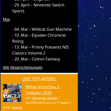
29. April – Nintendo Switch
Sports
Mai
04. Mai – Wildcat Gun Machine
10. Mai – Eiyuden Chronicle:
Rising
13. Mai – Prinny Presents NIS
Classics Volume 2
20. Mai – Cotton Fantasy
Alle Neuerscheinungen
LIVE: TOP-ARTIKEL
NMag-Vorschau 2.
Halbjahr 2026
von
Alexander Geisler
|
veröffentlicht am vor 5 Tagen
|
unter
Special