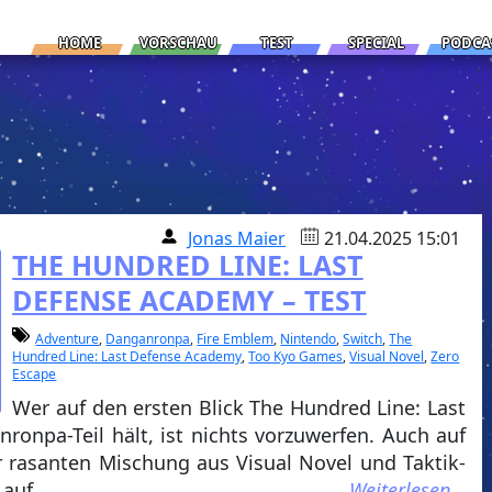
HOME
VORSCHAU
TEST
SPECIAL
PODCA
Jonas Maier
21.04.2025 15:01
THE HUNDRED LINE: LAST
DEFENSE ACADEMY – TEST
Adventure
,
Danganronpa
,
Fire Emblem
,
Nintendo
,
Switch
,
The
Hundred Line: Last Defense Academy
,
Too Kyo Games
,
Visual Novel
,
Zero
Escape
Wer auf den ersten Blick The Hundred Line: Last
onpa-Teil hält, ist nichts vorzuwerfen. Auch auf
er rasanten Mischung aus Visual Novel und Taktik-
 auf.
Weiterlesen…