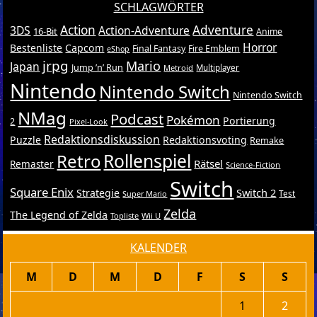
SCHLAGWÖRTER
Action
Adventure
3DS
Action-Adventure
16-Bit
Anime
Horror
Bestenliste
Capcom
Final Fantasy
Fire Emblem
eShop
jrpg
Mario
Japan
Jump ’n’ Run
Metroid
Multiplayer
Nintendo
Nintendo Switch
Nintendo Switch
NMag
Podcast
Pokémon
Portierung
2
Pixel-Look
Redaktionsdiskussion
Puzzle
Redaktionsvoting
Remake
Retro
Rollenspiel
Rätsel
Remaster
Science-Fiction
Switch
Square Enix
Switch 2
Strategie
Test
Super Mario
Zelda
The Legend of Zelda
Topliste
Wii U
KALENDER
M
D
M
D
F
S
S
1
2