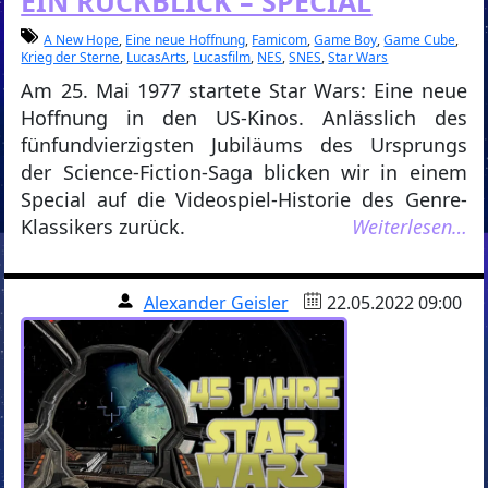
EIN RÜCKBLICK – SPECIAL
A New Hope
,
Eine neue Hoffnung
,
Famicom
,
Game Boy
,
Game Cube
,
Krieg der Sterne
,
LucasArts
,
Lucasfilm
,
NES
,
SNES
,
Star Wars
Am 25. Mai 1977 startete Star Wars: Eine neue
Hoffnung in den US-Kinos. Anlässlich des
fünfundvierzigsten Jubiläums des Ursprungs
der Science-Fiction-Saga blicken wir in einem
Special auf die Videospiel-Historie des Genre-
Klassikers zurück.
Weiterlesen…
Alexander Geisler
22.05.2022 09:00